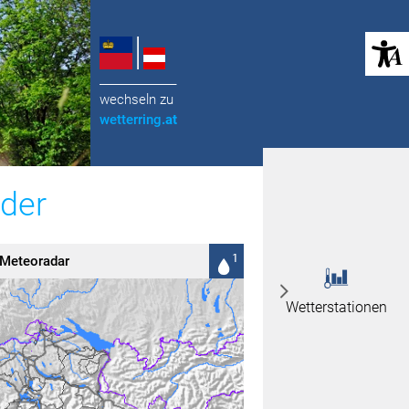
(öffnet in neuem Tab)
______________
wechseln zu
wetterring
.at
lder
Meteoradar
Wetterstationen