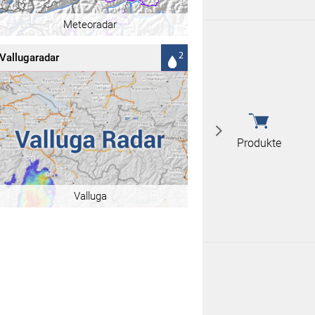
Meteoradar
Vallugaradar
Produkte
Valluga
Produkte
Wetterstatio
Fanartikel