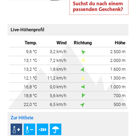
0
0
< 7
0,1 - 2
0,1 - 0,6
7 - 14
2,1 - 6
0,7 - 1,5
15 - 27
6,1 - 15
1,6 - 3,1
28 - 44
15,1 - 60
3,2 - 9,1
45 - 73
Live-Höhenprofil
> 60
> 9,1
> 73
Temp.
Wind
Richtung
Höhe
© Wettering Vorarlberg
9,6 °C
3,2 km/h
2.500 m
13,1 °C
7,2 km/h
2.000 m
13,2 °C
1,8 km/h
1.600 m
12,1 °C
11,2 km/h
1.300 m
16,8 °C
0,0 km/h
1.000 m
18,8 °C
5,6 km/h
700 m
22,0 °C
6,5 km/h
500 m
Zur Hitliste