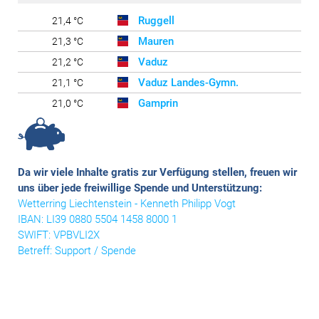
Ruggell
21,4 °C
Mauren
21,3 °C
Vaduz
21,2 °C
Vaduz Landes-Gymn.
21,1 °C
Gamprin
21,0 °C
Schellenberg
20,5 °C
Balzers Oksaboda
19,8 °C
Triesen Langgasse
19,6 °C
Da wir viele Inhalte gratis zur Verfügung stellen
, freuen wir
Triesenberg
18,1 °C
uns über jede freiwillige Spende und Unterstützung:
Wetterring Liechtenstein - Kenneth Philipp Vogt
Steg
12,1 °C
IBAN: LI39 0880 5504 1458 8000 1
SWIFT: VPBVLI2X
Betreff: Support / Spende