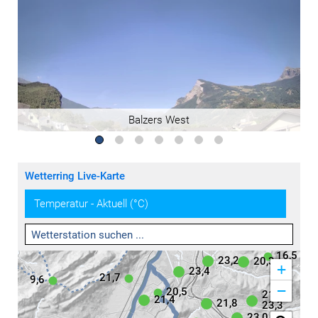
Balzers Nord
Wetterring Live-Karte
Temperatur - Aktuell (°C)
23,5
16,5
23,2
20,3
+
23,4
21,7
9,6
−
20,5
21,2
21,4
21,8
23,3
23,0