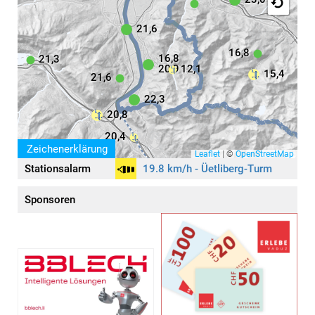
21,6
16,8
16,8
21,3
20,9
12,1
15,4
21,6
22,3
20,8
20,4
Zeichenerklärung
Leaflet
|
©
OpenStreetMap
Stationsalarm
19.8 km/h - Üetliberg-Turm
Aktivität
Symbole
Sponsoren
keine / wenig
leicht
mäßig
stark
(öffnet in neuem Tab)
sehr stark
extrem stark
Wind
(km/h)
Regen
(mm)
Schneefall
(mm)