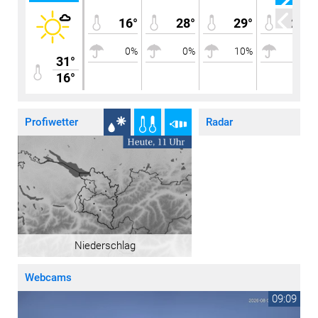
16°
28°
29°
23°
0%
0%
10%
0%
31°
16°
Profiwetter
Radar
Niederschlag
Webcams
9:09
09:09