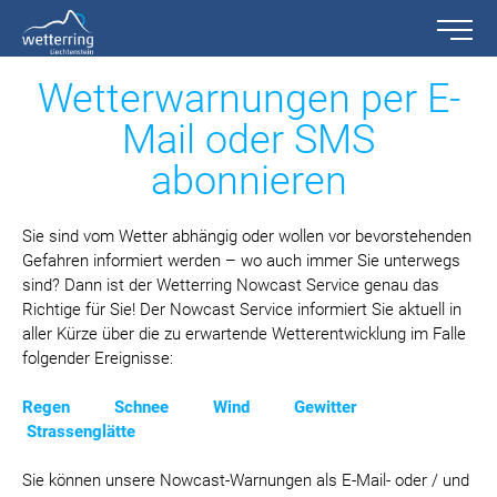
Toggle n
Zum Inhalt springen [AK + 0]
Zum linken senkrechten Seitenmenü springen [AK + 1]
Zum rechten senkrechten Seitenmenü springen [AK + 2]
Zu den Inhalten im Fußbereich springen [AK + 3]
Wetterwarnungen per E-
Mail oder SMS
abonnieren
Sie sind vom Wetter abhängig oder wollen vor bevorstehenden
Gefahren informiert werden – wo auch immer Sie unterwegs
sind? Dann ist der Wetterring Nowcast Service genau das
Richtige für Sie! Der Nowcast Service informiert Sie aktuell in
aller Kürze über die zu erwartende Wetterentwicklung im Falle
folgender Ereignisse:
Regen
Schnee
Wind Gewitter
Strassenglätte
Sie können unsere Nowcast-Warnungen als E-Mail- oder / und