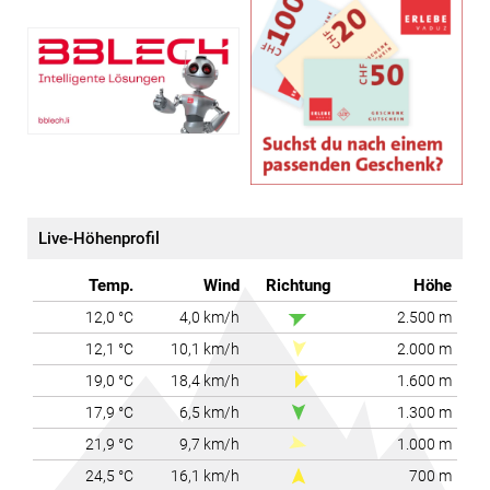
mäßig
stark
(öffnet in neuem Tab)
sehr stark
extrem stark
Wind
(km/h)
Regen
(mm)
Schneefall
(mm)
0
0
< 7
0,1 - 2
0,1 - 0,6
7 - 14
2,1 - 6
0,7 - 1,5
15 - 27
6,1 - 15
1,6 - 3,1
28 - 44
15,1 - 60
3,2 - 9,1
45 - 73
Live-Höhenprofil
> 60
> 9,1
> 73
Temp.
Wind
Richtung
Höhe
© Wettering Vorarlberg
12,0 °C
4,0 km/h
2.500 m
12,1 °C
10,1 km/h
2.000 m
19,0 °C
18,4 km/h
1.600 m
17,9 °C
6,5 km/h
1.300 m
21,9 °C
9,7 km/h
1.000 m
24,5 °C
16,1 km/h
700 m