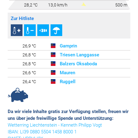
28,2 °C
13,0 km/h
500 m
Zur Hitliste
Gamprin
26,9 °C
Triesen Langgasse
26,8 °C
Balzers Oksaboda
26,8 °C
Mauren
26,6 °C
Ruggell
26,4 °C
Vaduz
25,3 °C
Schellenberg
24,2 °C
Triesenberg
22,1 °C
Da wir viele Inhalte gratis zur Verfügung stellen
, freuen wir
Steg
18,1 °C
uns über jede freiwillige Spende und Unterstützung:
Wetterring Liechtenstein - Kenneth Philipp Vogt
IBAN: LI39 0880 5504 1458 8000 1