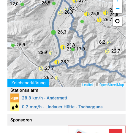
27,4
26,5
12,0
−
24,1
22,2
26,9
25,8
24,8
26,7
26,3
16,2
21,9
25,9
26,8
17,9
22,7
23,9
28,2
27,7
26,2
Zeichenerklärung
Leaflet
|
©
OpenStreetMap
Stationsalarm
28.8 km/h - Andermatt
0.2 mm/h - Lindauer Hütte - Tschagguns
Aktivität
Symbole
Sponsoren
keine / wenig
leicht