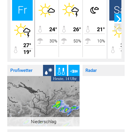
Fr
Sa
24°
26°
21°
30%
50%
10%
27°
30°
19°
16°
Profiwetter
Radar
Niederschlag