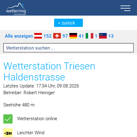
Toggle n
Zum Inhalt springen [AK + 0]
Zum linken senkrechten Seitenmenü springen [AK + 1]
Zum rechten senkrechten Seitenmenü springen [AK + 2]
Zu den Inhalten im Fußbereich springen [AK + 3]
< zurück
Alle anzeigen
152
97
41
1
13
Wetterstation Triesen
Haldenstrasse
Letztes Update: 17:34 Uhr, 09.08.2026
Betreiber: Robert Heiniger
Seehöhe 480 m
Wetterstation online
Leichter Wind