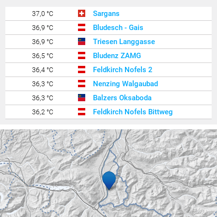
Sargans
37,0 °C
Bludesch - Gais
36,9 °C
Triesen Langgasse
36,9 °C
Bludenz ZAMG
36,5 °C
Feldkirch Nofels 2
36,4 °C
Nenzing Walgaubad
36,3 °C
Balzers Oksaboda
36,3 °C
Feldkirch Nofels Bittweg
36,2 °C
Wil
36,1 °C
Gamprin
36,1 °C
Feldkirch Altenstadt Feuerwehr
36,1 °C
Ravensburg - Weißenau
36,1 °C
Rüti
36,0 °C
Feldkirch Kapf
35,9 °C
Feldkirch Nofels Nord
35,9 °C