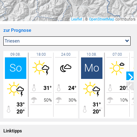
Rankweil Bauhof
35,9 °C
Feldkirch Gisingen
35,8 °C
Leaflet
|
©
OpenStreetMap
contributors
Riedt bei Erlen
35,7 °C
zur Prognose
Zürich Kloten
35,7 °C
Mels
35,7 °C
Triesen
Lochau Süd Berg
35,7 °C
09.08.
18:00
24:00
10.08.
07:00
Chur
35,7 °C
So
Mo
Düns
35,6 °C
Egg - Gerbe
35,5 °C
Seewis Schmitten
35,5 °C
31°
24°
20°
Lochau Zentrum
35,5 °C
50%
30%
10%
Mauren
35,4 °C
33°
31°
20°
Kressbronn
20°
35,3 °C
Lochau
35,3 °C
Bassersdorf
35,3 °C
Linktipps