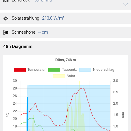
Luftdruck
1.018 hPa
Akkordeon auf-/zuklappen stimmen
1.018 hPa
Tag max.
08:10
Solarstrahlung
213,0 W/m²
1.017 hPa
Tag min.
00:21
Schneehöhe
-- cm
48h Diagramm