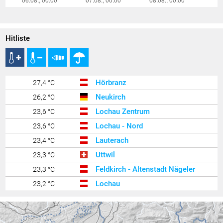
Hitliste
Hörbranz
27,4 °C
Neukirch
26,2 °C
Lochau Zentrum
23,6 °C
Lochau - Nord
23,6 °C
Lauterach
23,4 °C
Uttwil
23,3 °C
Feldkirch - Altenstadt Nägeler
23,3 °C
Lochau
23,2 °C
Lindau Insel
23,1 °C
Lindau West
23,1 °C