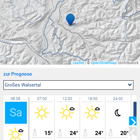
Wolfurt
23,1 °C
Schaffhausen
23,0 °C
Brederis
22,9 °C
Lochau Süd Berg
22,9 °C
Hohenems-Werkhof
22,9 °C
Feldbach
22,9 °C
Lustenau
22,8 °C
Leaflet
|
©
OpenStreetMap
contributors
Buchs / Aarau
22,8 °C
zur Prognose
Altach
22,7 °C
Götzis
22,7 °C
Großes Walsertal
Bregenz Mehrerau
22,6 °C
08.08.
07:00
12:00
18:00
24:00
Feldkirch Kapf
22,6 °C
Sa
Feldkirch Gisingen
22,6 °C
Zürich / Affoltern
22,6 °C
Zürich Kloten
22,5 °C
15°
24°
24°
20°
Kressbronn
22,4 °C