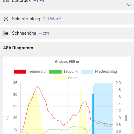
Luftdruck
-- hPa
Akkordeon auf-/zuklappen stimmen
-- hPa
Tag max.
Solarstrahlung
2,0 W/m²
-- hPa
Tag min.
Schneehöhe
-- cm
48h Diagramm