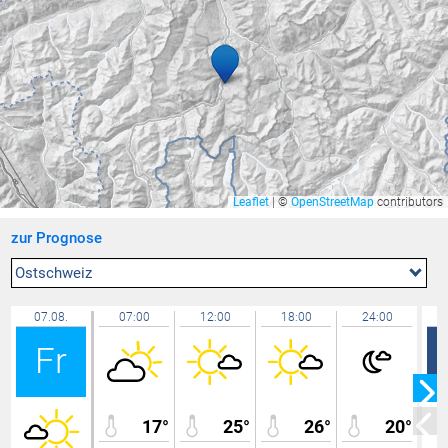
Wolfurt
23,1 °C
Zürich / Affoltern
23,0 °C
Lachen / Galgenen
23,0 °C
Riedt bei Erlen
22,9 °C
Feldkirch Gisingen
22,9 °C
Bregenz Mehrerau
22,8 °C
Widnau
22,8 °C
Leaflet
|
©
OpenStreetMap
contributors
Götzis
22,8 °C
zur Prognose
Hohenems-Ermenbach
22,8 °C
Schaffhausen
22,8 °C
Ostschweiz
Mäder Zentrum
22,8 °C
07.08.
07:00
12:00
18:00
24:00
Lochau Süd Berg
22,7 °C
Fr
Rüti
22,7 °C
Weiler
22,7 °C
Bregenz Süd
22,6 °C
17°
25°
26°
20°
Bassersdorf
22,6 °C