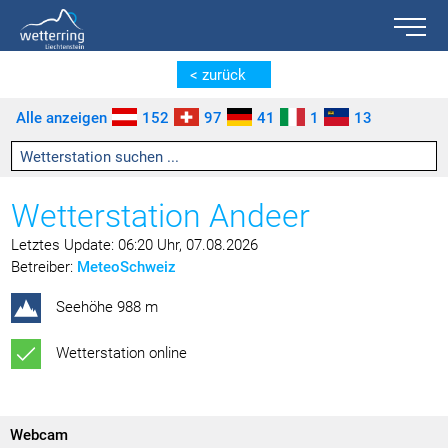
Toggle n
Zum Inhalt springen [AK + 0]
Zum linken senkrechten Seitenmenü springen [AK + 1]
Zum rechten senkrechten Seitenmenü springen [AK + 2]
Zu den Inhalten im Fußbereich springen [AK + 3]
< zurück
Alle anzeigen
152
97
41
1
13
Wetterstation Andeer
Letztes Update: 06:20 Uhr, 07.08.2026
Betreiber:
MeteoSchweiz
Seehöhe 988 m
Wetterstation online
Webcam