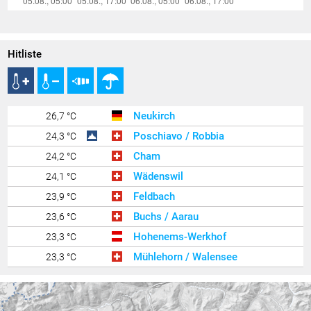
Hitliste
Neukirch
26,7 °C
Poschiavo / Robbia
24,3 °C
Cham
24,2 °C
Wädenswil
24,1 °C
Feldbach
23,9 °C
Buchs / Aarau
23,6 °C
Hohenems-Werkhof
23,3 °C
Mühlehorn / Walensee
23,3 °C
Altach
23,2 °C
Klaus
23,2 °C