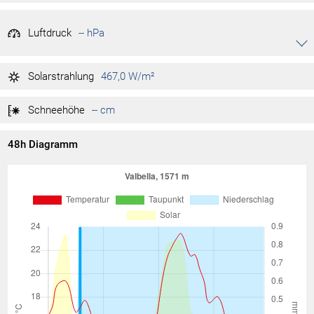
Luftdruck
-- hPa
Akkordeon auf-/zuklappen stimmen
-- hPa
Tag max.
Solarstrahlung
467,0 W/m²
-- hPa
Tag min.
Schneehöhe
-- cm
48h Diagramm