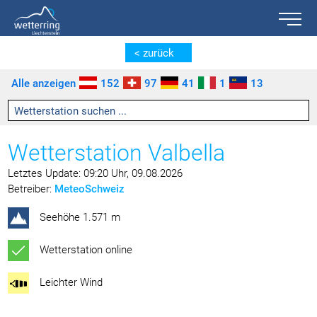
Toggle n
Zum Inhalt springen [AK + 0]
Zum linken senkrechten Seitenmenü springen [AK + 1]
Zum rechten senkrechten Seitenmenü springen [AK + 2]
Zu den Inhalten im Fußbereich springen [AK + 3]
< zurück
Alle anzeigen
152
97
41
1
13
Wetterstation Valbella
Letztes Update: 09:20 Uhr, 09.08.2026
Betreiber:
MeteoSchweiz
Seehöhe 1.571 m
Wetterstation online
Leichter Wind