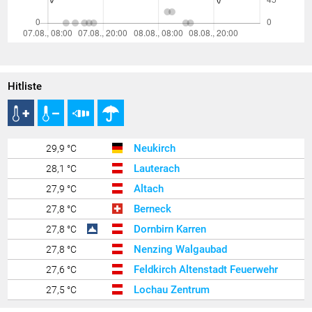
Hitliste
Neukirch
29,9 °C
Lauterach
28,1 °C
Altach
27,9 °C
Berneck
27,8 °C
Dornbirn Karren
27,8 °C
Nenzing Walgaubad
27,8 °C
Feldkirch Altenstadt Feuerwehr
27,6 °C
Lochau Zentrum
27,5 °C
Hörbranz
27,4 °C