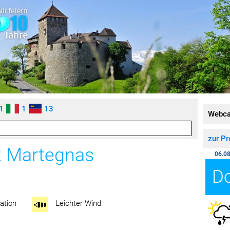
1
1
13
Webc
zur P
z Martegnas
06.08
D
ation
Leichter Wind