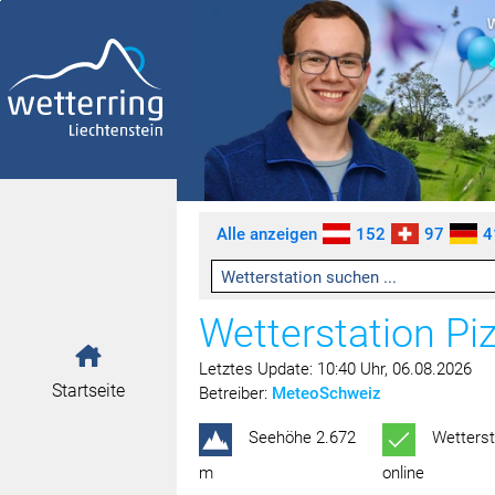
Zum Inhalt springen [AK + 0]
Zum linken senkrechten Seitenmenü springen [AK + 1]
Zum rechten senkrechten Seitenmenü springen [AK + 2]
Zu den Inhalten im Fußbereich springen [AK + 3]
Alle anzeigen
152
97
4
Wetterstation Pi
Letztes Update: 10:40 Uhr, 06.08.2026
Startseite
Betreiber:
MeteoSchweiz
Seehöhe 2.672
Wetterst
m
online