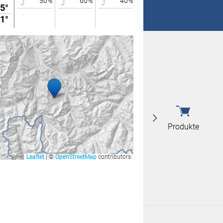
50%
60%
40%
30%
5°
15°
 nicht überein
1°
10°
 nicht überein
Produkte
Leaflet
|
©
OpenStreetMap
contributors