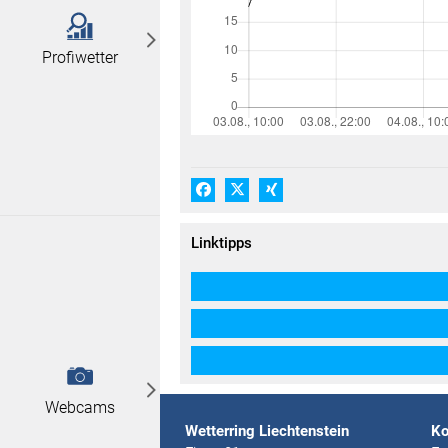
Profiwetter
Facebook
X (#[creator\plugin\share\core\
Xing
Linktipps
Webcams
Wetterring Liechtenstein
Ko