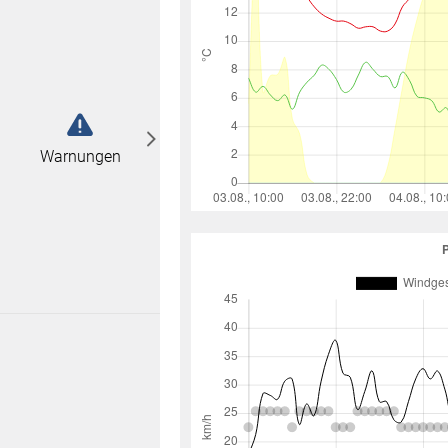
abonnieren
n
Warnungen