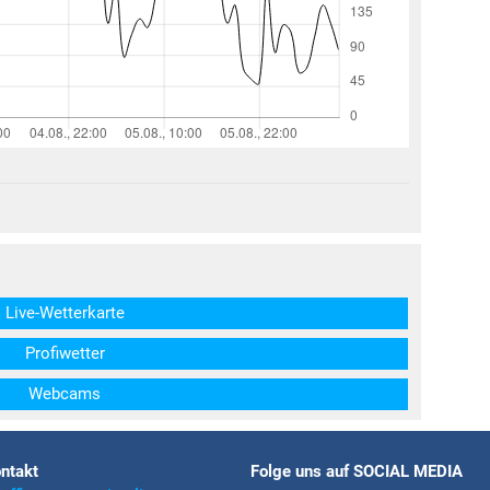
structs\SocialSharingServiceSettings]:formaly_twitter#)
Live-Wetterkarte
Profiwetter
Webcams
ntakt
Folge uns auf SOCIAL MEDIA