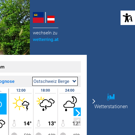
(öffnet in neuem Tab)
______________
wechseln zu
wetterring
.at
am
rognose
Ostschweiz Berge
.
12:00
18:00
24:00
07.08.
07:00
o
Fr
Wetterstationen
14°
13°
12°
10°