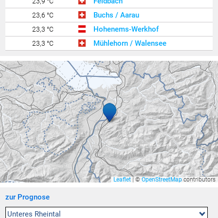
Feldbach
23,9 °C
Buchs / Aarau
23,6 °C
Hohenems-Werkhof
23,3 °C
Mühlehorn / Walensee
23,3 °C
Altach
23,2 °C
Klaus
23,2 °C
Wolfurt
23,1 °C
Zürich / Affoltern
23,0 °C
Lachen / Galgenen
23,0 °C
Riedt bei Erlen
22,9 °C
Feldkirch Gisingen
22,9 °C
Wil
22,8 °C
Bregenz Mehrerau
22,8 °C
Leaflet
|
©
OpenStreetMap
contributors
Widnau
22,8 °C
zur Prognose
Götzis
22,8 °C
Hohenems-Ermenbach
22,8 °C
Unteres Rheintal