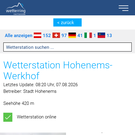
Toggle n
Zum Inhalt springen [AK + 0]
Zum linken senkrechten Seitenmenü springen [AK + 1]
Zum rechten senkrechten Seitenmenü springen [AK + 2]
Zu den Inhalten im Fußbereich springen [AK + 3]
< zurück
Alle anzeigen
152
97
41
1
13
Wetterstation Hohenems-
Werkhof
Letztes Update: 08:20 Uhr, 07.08.2026
Betreiber: Stadt Hohenems
Seehöhe 420 m
Wetterstation online