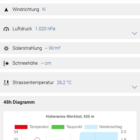
76 %
Tag max.
01:38
Windrichtung
N
68 %
Tag min.
04:36
Luftdruck
1.020 hPa
Akkordeon auf-/zuklappen stimmen
1.020 hPa
Tag max.
07:42
Solarstrahlung
-- W/m²
1.019 hPa
Tag min.
00:07
Schneehöhe
-- cm
Strassentemperatur
26,2 °C
Akkordeon auf-/zuklappen stimmen
27,9 °C
Tag max.
00:05
48h Diagramm
25,0 °C
Tag min.
05:16
-- °C
Monat max.
-- °C
Monat min.
-- °C
Jahr max.
-- °C
Jahr min.