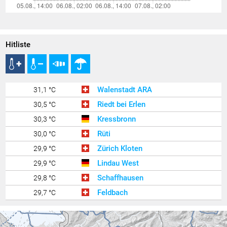
Hitliste
Walenstadt ARA
31,1 °C
Riedt bei Erlen
30,5 °C
Kressbronn
30,3 °C
Rüti
30,0 °C
Zürich Kloten
29,9 °C
Lindau West
29,9 °C
Schaffhausen
29,8 °C
Feldbach
29,7 °C
Zürich / Affoltern
29,4 °C
Götzis - Unteres Kirla
29,4 °C