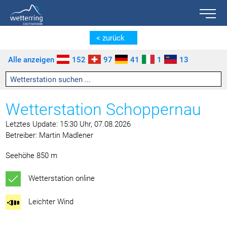
Toggle n
Zum Inhalt springen [AK + 0]
Zum linken senkrechten Seitenmenü springen [AK + 1]
Zum rechten senkrechten Seitenmenü springen [AK + 2]
Zu den Inhalten im Fußbereich springen [AK + 3]
< zurück
Alle anzeigen
152
97
41
1
13
Wetterstation Schoppernau
Letztes Update: 15:30 Uhr, 07.08.2026
Betreiber: Martin Madlener
Seehöhe 850 m
Wetterstation online
Leichter Wind