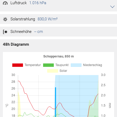
Luftdruck
1.016 hPa
Akkordeon auf-/zuklappen stimmen
1.019 hPa
Tag max.
07:25
Solarstrahlung
830,0 W/m²
1.016 hPa
Tag min.
15:15
Schneehöhe
-- cm
48h Diagramm