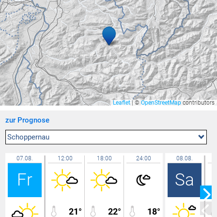
Bassersdorf
29,3 °C
Hohenems-Werkhof
29,3 °C
Feldkirch Nofels 2
29,3 °C
Lauterach
29,3 °C
Widnau
29,2 °C
Feldkirch Nofels Bittweg
29,2 °C
Uttwil
29,2 °C
Leaflet
|
©
OpenStreetMap
contributors
Feldkirch Kapf
29,1 °C
zur Prognose
Lochau Zentrum
29,1 °C
Gamprin
29,0 °C
Schoppernau
Lochau Süd Berg
29,0 °C
07.08.
12:00
18:00
24:00
08.08.
Hallau
29,0 °C
Fr
Sa
Lütschbach
28,9 °C
Berneck
28,9 °C
Sargans
28,9 °C
21°
22°
18°