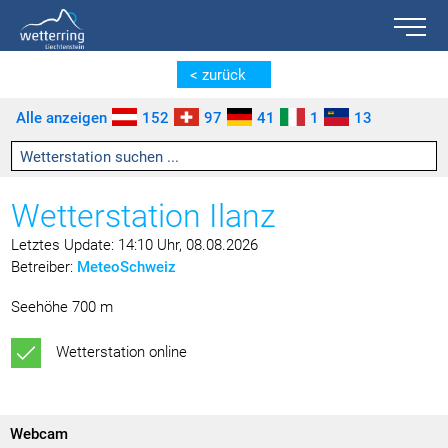
Toggle n
Zum Inhalt springen [AK + 0]
Zum linken senkrechten Seitenmenü springen [AK + 1]
Zum rechten senkrechten Seitenmenü springen [AK + 2]
Zu den Inhalten im Fußbereich springen [AK + 3]
< zurück
Alle anzeigen
152
97
41
1
13
Wetterstation Ilanz
Letztes Update: 14:10 Uhr, 08.08.2026
Betreiber:
MeteoSchweiz
Seehöhe 700 m
Wetterstation online
Webcam