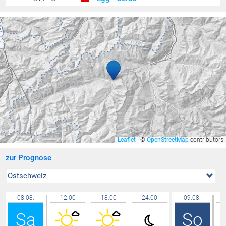
Langenegg
31,1 °C
Buchs / Aarau
31,1 °C
Gamprin
30,9 °C
Bassersdorf
30,9 °C
Feldkirch Nofels Nord
30,9 °C
Mauren
30,8 °C
Uttwil
30,8 °C
Seewis Schmitten
30,8 °C
Lütschbach
30,7 °C
Leaflet
|
©
OpenStreetMap
contributors
Balzers Oksaboda
30,7 °C
zur Prognose
Götzis - Unteres Kirla
30,7 °C
Bludesch - Gais
30,6 °C
Ostschweiz
Feldkirch Kapf
30,6 °C
08.08.
12:00
18:00
24:00
09.08.
Mels
30,6 °C
Sa
So
Amriswil
30,6 °C