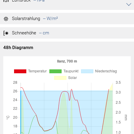
Luftdruck
-- hPa
Akkordeon auf-/zuklappen stimmen
-- hPa
Tag max.
Solarstrahlung
-- W/m²
-- hPa
Tag min.
Schneehöhe
-- cm
48h Diagramm