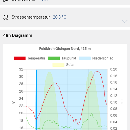
Strassentemperatur
28,3 °C
Akkordeon auf-/zuklappen stimmen
-- °C
Tag max.
16:32
48h Diagramm
22,8 °C
Tag min.
08:03
-- °C
Monat max.
-- °C
Monat min.
-- °C
Jahr max.
-- °C
Jahr min.