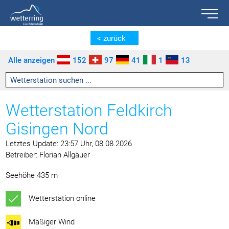
Toggle n
Zum Inhalt springen [AK + 0]
Zum linken senkrechten Seitenmenü springen [AK + 1]
Zum rechten senkrechten Seitenmenü springen [AK + 2]
Zu den Inhalten im Fußbereich springen [AK + 3]
< zurück
Alle anzeigen
152
97
41
1
13
Wetterstation Feldkirch
Gisingen Nord
Letztes Update: 23:57 Uhr, 08.08.2026
Betreiber: Florian Allgäuer
Seehöhe 435 m
Wetterstation online
Mäßiger Wind