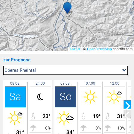
Bruneck
32,7 °C
Hohenems-Werkhof
32,6 °C
Balzers Oksaboda
32,6 °C
Ilanz
32,6 °C
Feldkirch Nofels Bittweg
32,6 °C
Leaflet
|
©
OpenStreetMap
contributors
Bludesch - Gais
32,5 °C
zur Prognose
Gamprin
32,5 °C
Götzis
32,5 °C
Oberes Rheintal
Feldkirch Gisingen
32,5 °C
08.08.
24:00
09.08.
07:00
12:00
Rüti
32,5 °C
Sa
So
Walenstadt ARA
32,4 °C
Triesen Langgasse
32,4 °C
Feldkirch Kapf
32,3 °C
23°
19°
31°
Feldkirch Altenstadt Feuerwehr
32,3 °C
0%
0%
10%
Bassersdorf
32,3 °C
31°
34°