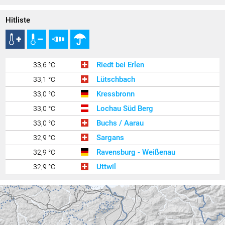
Hitliste
Riedt bei Erlen
33,6 °C
Lütschbach
33,1 °C
Kressbronn
33,0 °C
Lochau Süd Berg
33,0 °C
Buchs / Aarau
33,0 °C
Sargans
32,9 °C
Ravensburg - Weißenau
32,9 °C
Uttwil
32,9 °C
Egg - Gerbe
32,9 °C
Feldkirch Nofels 2
32,8 °C
Zürich Kloten
32,7 °C
Götzis - Unteres Kirla
32,7 °C