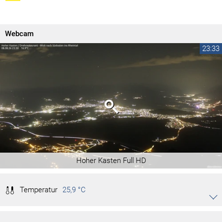
Webcam
23:33
Hoher Kasten Full HD
Temperatur
25,9 °C
Akkordeon auf-/zuklappen stimmen
31,7 °C
Tag max.
17:57