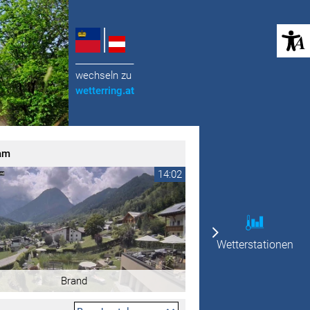
(öffnet in neuem Tab)
______________
wechseln zu
wetterring
.at
am
14:02
Wetterstationen
Brand