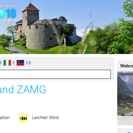
1
1
13
Webc
rand ZAMG
ation
Leichter Wind