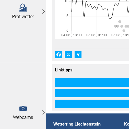
Profiwetter
Facebook
X (#[creator\plugin\share\core\
Xing
Linktipps
Webcams
Wetterring Liechtenstein
Ko