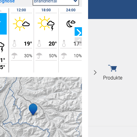
rognose
Brandnertal
 nicht überein
.
12:00
18:00
24:00
08.08.
07:00
r
Sa
 nicht überein
19°
20°
17°
15°
30%
50%
10%
0%
1°
25°
5°
15°
Produkte