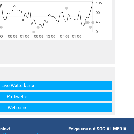
structs\SocialSharingServiceSettings]:formaly_twitter#)
Live-Wetterkarte
Profiwetter
Webcams
ntakt
Folge uns auf SOCIAL MEDIA