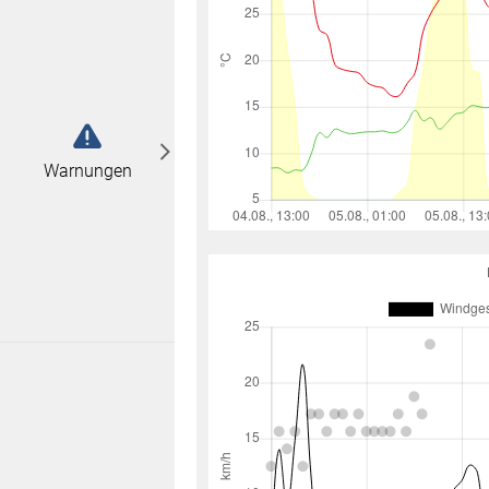
abonnieren
n
Warnungen