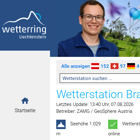
Zum Inhalt springen [AK + 0]
Zum linken senkrechten Seitenmenü springen [AK + 1]
Zum rechten senkrechten Seitenmenü springen [AK + 2]
Zu den Inhalten im Fußbereich springen [AK + 3]
Alle anzeigen
152
97
4
Wetterstation B
Letztes Update: 13:40 Uhr, 07.08.2026
Startseite
Betreiber: ZAMG / GeoSphere Austria
Seehöhe 1.029
Wetterst
m
online