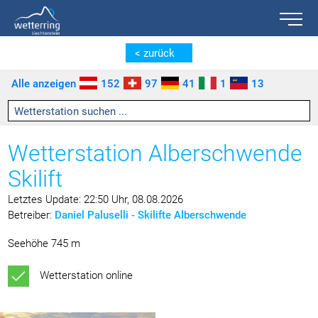
Toggle n
Zum Inhalt springen [AK + 0]
Zum linken senkrechten Seitenmenü springen [AK + 1]
Zum rechten senkrechten Seitenmenü springen [AK + 2]
Zu den Inhalten im Fußbereich springen [AK + 3]
< zurück
Alle anzeigen
152
97
41
1
13
Wetterstation Alberschwende
Skilift
Letztes Update: 22:50 Uhr, 08.08.2026
Betreiber:
Daniel Paluselli - Skilifte Alberschwende
Seehöhe 745 m
Wetterstation online