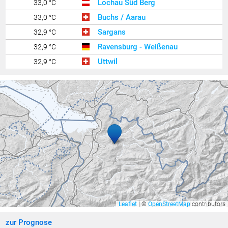
Lochau Süd Berg
33,0 °C
Buchs / Aarau
33,0 °C
Sargans
32,9 °C
Ravensburg - Weißenau
32,9 °C
Uttwil
32,9 °C
Egg - Gerbe
32,9 °C
Feldkirch Nofels 2
32,8 °C
Zürich Kloten
32,7 °C
Götzis - Unteres Kirla
32,7 °C
Bruneck
32,7 °C
Hohenems-Werkhof
32,6 °C
Balzers Oksaboda
32,6 °C
Ilanz
32,6 °C
Feldkirch Nofels Bittweg
32,6 °C
Leaflet
|
©
OpenStreetMap
contributors
Bludesch - Gais
32,5 °C
zur Prognose
Gamprin
32,5 °C