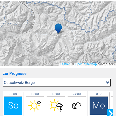
Rüti
35,4 °C
Riedt bei Erlen
35,3 °C
Bassersdorf
35,3 °C
Seewis Schmitten
35,3 °C
Buchs / Aarau
35,3 °C
Feldkirch Altenstadt Feuerwehr
35,1 °C
Mauren
35,1 °C
Niederuzwil
34,9 °C
Leaflet
|
©
OpenStreetMap
contributors
Gamprin
34,9 °C
zur Prognose
Mels
34,9 °C
Chur
34,9 °C
Ostschweiz Berge
Brunnenfeld
34,7 °C
09.08.
12:00
18:00
24:00
10.08.
Feldkirch Gisingen
34,7 °C
So
Mo
Egg - Gerbe
34,7 °C
Sirnach
34,6 °C