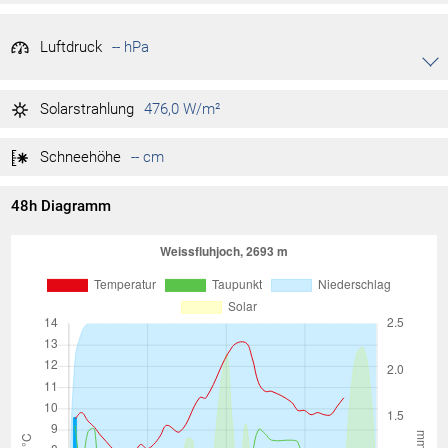
Luftdruck
-- hPa
Akkordeon auf-/zuklappen stimmen
-- hPa
Tag max.
Solarstrahlung
476,0 W/m²
-- hPa
Tag min.
Schneehöhe
-- cm
48h Diagramm