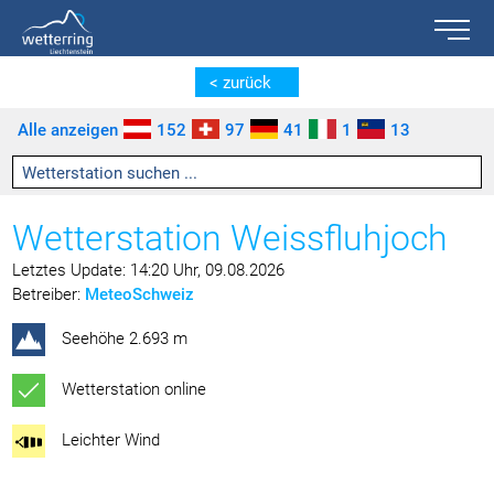
Toggle n
Zum Inhalt springen [AK + 0]
Zum linken senkrechten Seitenmenü springen [AK + 1]
Zum rechten senkrechten Seitenmenü springen [AK + 2]
Zu den Inhalten im Fußbereich springen [AK + 3]
< zurück
Alle anzeigen
152
97
41
1
13
Wetterstation Weissfluhjoch
Letztes Update: 14:20 Uhr, 09.08.2026
Betreiber:
MeteoSchweiz
Seehöhe 2.693 m
Wetterstation online
Leichter Wind