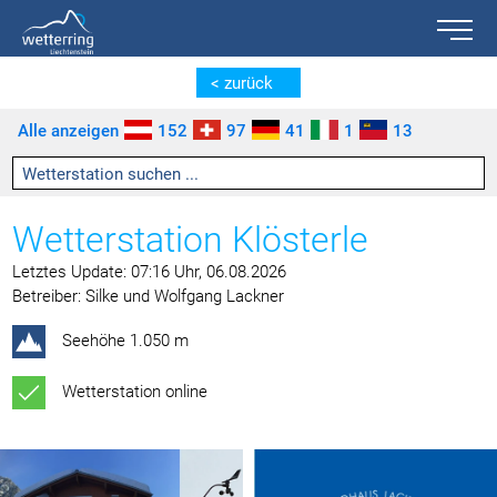
Toggle n
Zum Inhalt springen [AK + 0]
Zum linken senkrechten Seitenmenü springen [AK + 1]
Zum rechten senkrechten Seitenmenü springen [AK + 2]
Zu den Inhalten im Fußbereich springen [AK + 3]
< zurück
Alle anzeigen
152
97
41
1
13
Wetterstation Klösterle
Letztes Update: 07:16 Uhr, 06.08.2026
Betreiber: Silke und Wolfgang Lackner
Seehöhe 1.050 m
Wetterstation online