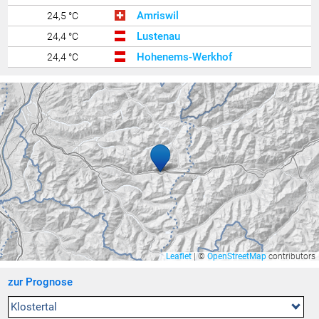
Amriswil
24,5 °C
Lustenau
24,4 °C
Hohenems-Werkhof
24,4 °C
Uttwil
24,4 °C
Brunnenfeld
24,2 °C
Zürich Kloten
24,1 °C
Balzers Oksaboda
24,1 °C
Bregenz Stadt
24,1 °C
Hallau
24,0 °C
Ravensburg - Weißenau
23,9 °C
Bad Ragaz
23,9 °C
Zürich / Affoltern
23,9 °C
Leaflet
|
©
OpenStreetMap
contributors
Lindau Insel
23,8 °C
zur Prognose
Rankweil Brederis
23,8 °C
Hohenems-Ermenbach
23,8 °C
Klostertal