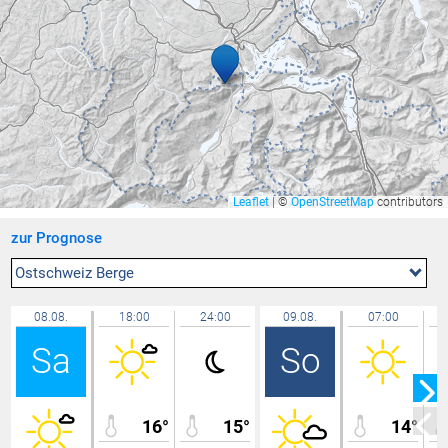
Götzis - Unteres Kirla
32,7 °C
Bruneck
32,7 °C
Hohenems-Werkhof
32,6 °C
Balzers Oksaboda
32,6 °C
Ravensburg - Weißenau
32,6 °C
Ilanz
32,6 °C
Feldkirch Nofels Bittweg
32,6 °C
Leaflet
|
©
OpenStreetMap
contributors
Bludesch - Gais
32,5 °C
zur Prognose
Gamprin
32,5 °C
Rüti
32,5 °C
Ostschweiz Berge
Walenstadt ARA
32,4 °C
08.08.
18:00
24:00
09.08.
07:00
Triesen Langgasse
32,4 °C
Sa
So
Uttwil
32,4 °C
Wil
32,3 °C
Feldkirch Kapf
32,3 °C
16°
15°
14°
Feldkirch Altenstadt Feuerwehr
32,3 °C