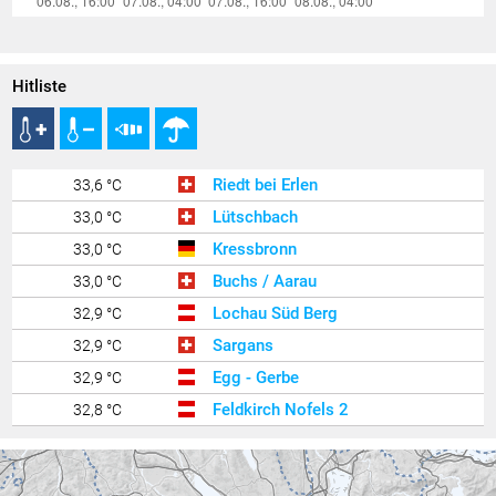
Hitliste
Riedt bei Erlen
33,6 °C
Lütschbach
33,0 °C
Kressbronn
33,0 °C
Buchs / Aarau
33,0 °C
Lochau Süd Berg
32,9 °C
Sargans
32,9 °C
Egg - Gerbe
32,9 °C
Feldkirch Nofels 2
32,8 °C
Hörbranz
32,8 °C
Zürich Kloten
32,7 °C