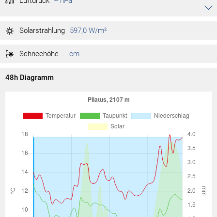
Luftdruck
-- hPa
Akkordeon auf-/zuklappen stimmen
-- hPa
Tag max.
Solarstrahlung
597,0 W/m²
-- hPa
Tag min.
Schneehöhe
-- cm
48h Diagramm