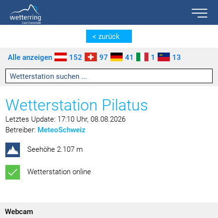
Toggle n
Zum Inhalt springen [AK + 0]
Zum linken senkrechten Seitenmenü springen [AK + 1]
Zum rechten senkrechten Seitenmenü springen [AK + 2]
Zu den Inhalten im Fußbereich springen [AK + 3]
< zurück
Alle anzeigen
152
97
41
1
13
Wetterstation Pilatus
Letztes Update: 17:10 Uhr, 08.08.2026
Betreiber:
MeteoSchweiz
Seehöhe 2.107 m
Wetterstation online
Webcam