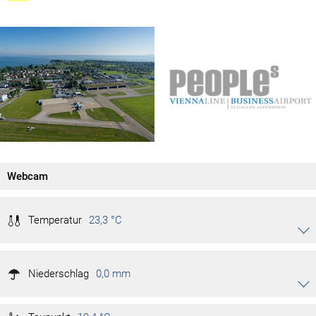
Webcam
Temperatur
23,3 °C
Akkordeon auf-/zuklappen stimmen
23,6 °C
Tag max.
Niederschlag
21,2 °C
0,0 mm
Tag min.
Akkordeon auf-/zuklappen stimmen
34,0 °C
Monat max.
15,6 °C
Monat min.
0,0 mm/h
Niederschlagsrate