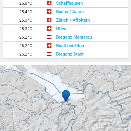
Schaffhausen
25,8 °C
Buchs / Aarau
25,4 °C
Zürich / Affoltern
25,3 °C
Uttwil
25,3 °C
Bregenz Mehrerau
25,2 °C
Riedt bei Erlen
25,2 °C
Bregenz Stadt
25,2 °C
Zürich Kloten
25,1 °C
Hallau
25,1 °C
Amriswil
24,9 °C
Ravensburg - Weißenau
24,9 °C
Bregenz Süd
24,7 °C
Chur
24,7 °C
Sargans
24,6 °C
Buchs
24,6 °C
Lochau Zentrum
24,6 °C