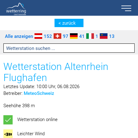
Toggle n
Zum Inhalt springen [AK + 0]
Zum linken senkrechten Seitenmenü springen [AK + 1]
Zum rechten senkrechten Seitenmenü springen [AK + 2]
Zu den Inhalten im Fußbereich springen [AK + 3]
< zurück
Alle anzeigen
152
97
41
1
13
Wetterstation Altenrhein
Flughafen
Letztes Update: 10:00 Uhr, 06.08.2026
Betreiber:
MeteoSchweiz
Seehöhe 398 m
Wetterstation online
Leichter Wind