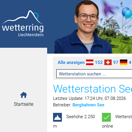
Zum Inhalt springen [AK + 0]
Zum linken senkrechten Seitenmenü springen [AK + 1]
Zum rechten senkrechten Seitenmenü springen [AK + 2]
Zu den Inhalten im Fußbereich springen [AK + 3]
Alle anzeigen
152
97
4
Wetterstation S
Letztes Update: 17:24 Uhr, 07.08.2026
Startseite
Betreiber:
Bergbahnen See
Seehöhe 2.250
Wetterst
m
online