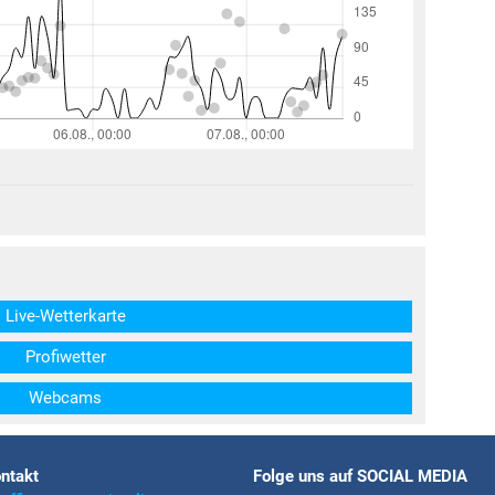
structs\SocialSharingServiceSettings]:formaly_twitter#)
Live-Wetterkarte
Profiwetter
Webcams
ntakt
Folge uns auf SOCIAL MEDIA