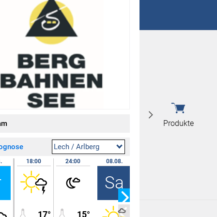
 nicht überein
 nicht überein
Produkte
am
rognose
Lech / Arlberg
.
18:00
24:00
08.08.
07:00
12:00
r
Sa
17°
15°
13°
20°