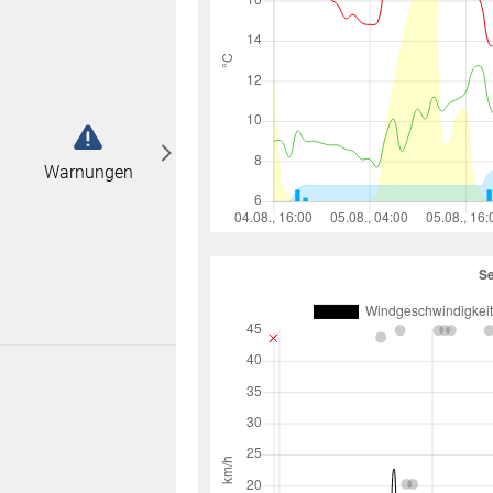
abonnieren
n
Warnungen