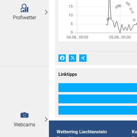
Profiwetter
Facebook
X (#[creator\plugin\share\core\
Xing
Linktipps
Webcams
Wetterring Liechtenstein
Ko