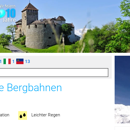
1
1
13
ee Bergbahnen
ation
Leichter Regen