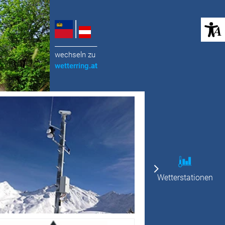
(öffnet in neuem Tab)
______________
wechseln zu
wetterring
.at
Wetterstationen