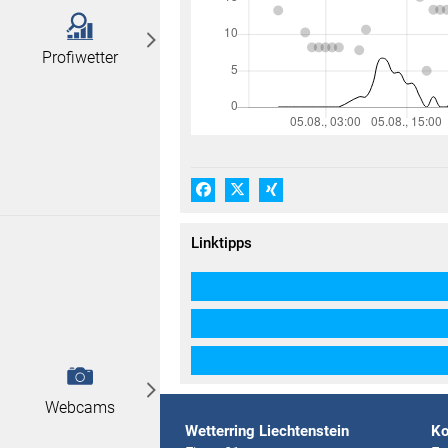
Profiwetter
Facebook
X (#[creator\plugin\share\core\
Xing
Linktipps
Webcams
Wetterring Liechtenstein
Ko