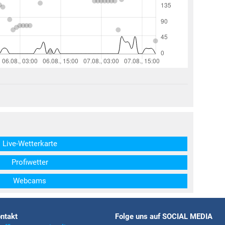
structs\SocialSharingServiceSettings]:formaly_twitter#)
Live-Wetterkarte
Profiwetter
Webcams
ntakt
Folge uns auf SOCIAL MEDIA