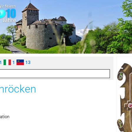
1
1
13
chröcken
ation