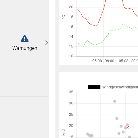
abonnieren
n
Warnungen