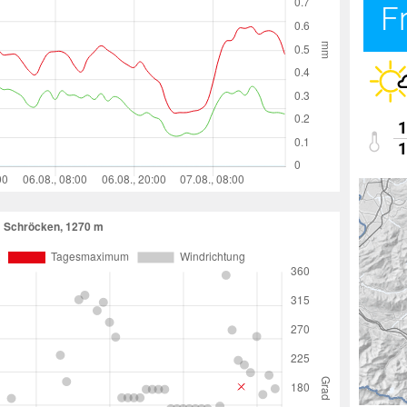
F
1
1