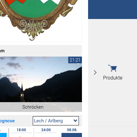
 nicht überein
 nicht überein
am
21:21
Produkte
Schröcken
rognose
Lech / Arlberg
.
18:00
24:00
08.08.
07:00
12:00