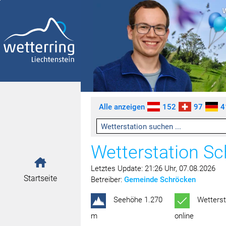
Zum Inhalt springen [AK + 0]
Zum linken senkrechten Seitenmenü springen [AK + 1]
Zum rechten senkrechten Seitenmenü springen [AK + 2]
Zu den Inhalten im Fußbereich springen [AK + 3]
Alle anzeigen
152
97
4
Wetterstation S
Letztes Update: 21:26 Uhr, 07.08.2026
Startseite
Betreiber:
Gemeinde Schröcken
Seehöhe 1.270
Wetterst
m
online