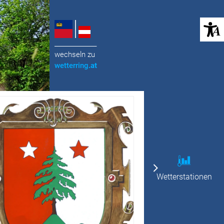
(öffnet in neuem Tab)
______________
wechseln zu
wetterring
.at
Wetterstationen