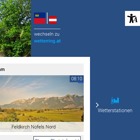
(öffnet in neuem Tab)
______________
wechseln zu
wetterring
.at
am
08:10
Wetterstationen
Feldkirch Nofels Nord