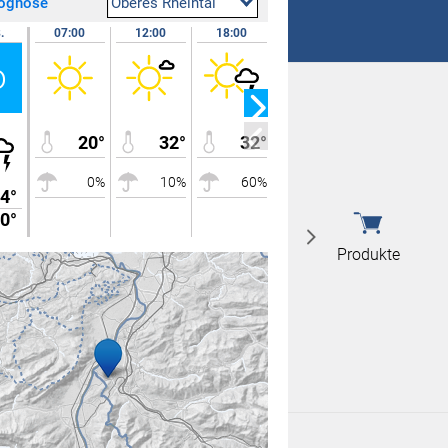
rognose
Oberes Rheintal
 nicht überein
.
07:00
12:00
18:00
24:00
10.08.
o
Mo
 nicht überein
20°
32°
32°
24°
0%
10%
60%
30%
4°
32°
0°
20°
Produkte