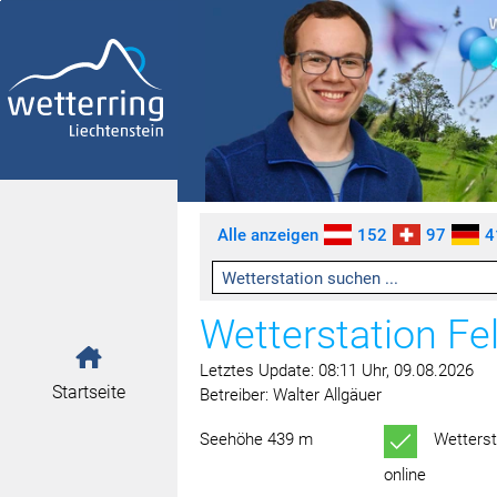
Zum Inhalt springen [AK + 0]
Zum linken senkrechten Seitenmenü springen [AK + 1]
Zum rechten senkrechten Seitenmenü springen [AK + 2]
Zu den Inhalten im Fußbereich springen [AK + 3]
Alle anzeigen
152
97
4
Wetterstation Fe
Letztes Update: 08:11 Uhr, 09.08.2026
Startseite
Betreiber: Walter Allgäuer
Seehöhe 439 m
Wetterst
online