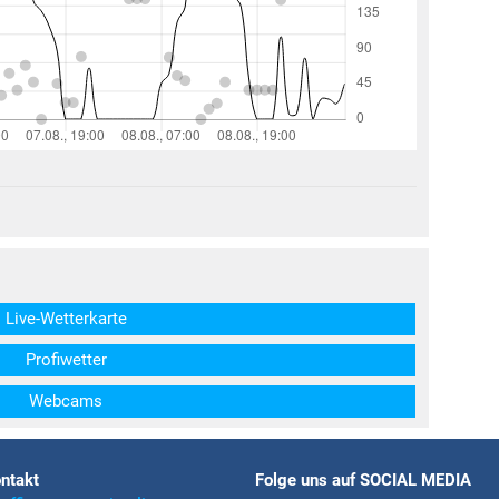
structs\SocialSharingServiceSettings]:formaly_twitter#)
Live-Wetterkarte
Profiwetter
Webcams
ntakt
Folge uns auf SOCIAL MEDIA