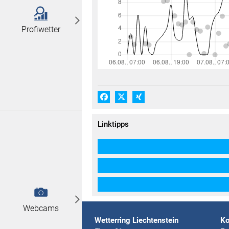
Profiwetter
Facebook
X (#[creator\plugin\share\core\
Xing
Linktipps
Webcams
Wetterring Liechtenstein
Ko