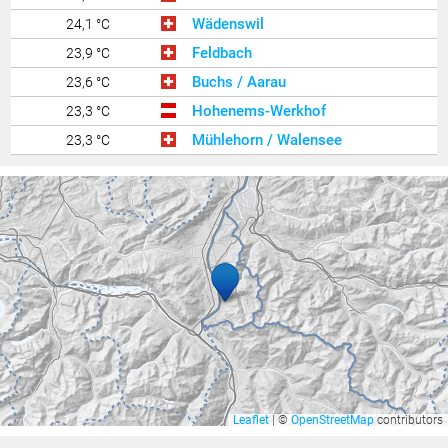
Wädenswil
24,1 °C
Feldbach
23,9 °C
Buchs / Aarau
23,6 °C
Hohenems-Werkhof
23,3 °C
Mühlehorn / Walensee
23,3 °C
Altach
23,2 °C
Klaus
23,2 °C
Wolfurt
23,1 °C
Zürich / Affoltern
23,0 °C
Lachen / Galgenen
23,0 °C
Riedt bei Erlen
22,9 °C
Feldkirch Gisingen
22,9 °C
Wil
22,8 °C
Bregenz Mehrerau
22,8 °C
Leaflet
|
©
OpenStreetMap
contributors
Widnau
22,8 °C