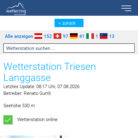
Toggle n
Zum Inhalt springen [AK + 0]
Zum linken senkrechten Seitenmenü springen [AK + 1]
Zum rechten senkrechten Seitenmenü springen [AK + 2]
Zu den Inhalten im Fußbereich springen [AK + 3]
< zurück
Alle anzeigen
152
97
41
1
13
Wetterstation Triesen
Langgasse
Letztes Update: 08:17 Uhr, 07.08.2026
Betreiber: Renato Guntli
Seehöhe 530 m
Wetterstation online