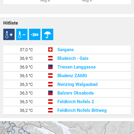
Hitliste
Sargans
37,0 °C
Bludesch - Gais
36,9 °C
Triesen Langgasse
36,9 °C
Bludenz ZAMG
36,5 °C
Nenzing Walgaubad
36,3 °C
Balzers Oksaboda
36,3 °C
Feldkirch Nofels 2
36,3 °C
Feldkirch Nofels Bittweg
36,2 °C
Wil
36,1 °C
Gamprin
36,1 °C