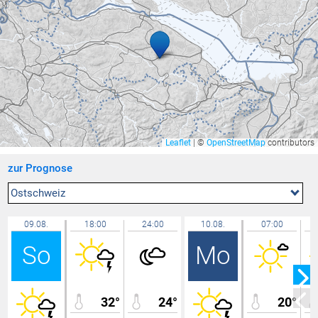
Feldkirch Altenstadt Feuerwehr
36,1 °C
Ravensburg - Weißenau
36,1 °C
Rüti
36,0 °C
Feldkirch Kapf
35,9 °C
Feldkirch Nofels Nord
35,9 °C
Rankweil Bauhof
35,9 °C
Feldkirch Gisingen
35,8 °C
Leaflet
|
©
OpenStreetMap
contributors
Riedt bei Erlen
35,7 °C
zur Prognose
Zürich Kloten
35,7 °C
Mels
35,7 °C
Ostschweiz
Lochau Süd Berg
35,7 °C
09.08.
18:00
24:00
10.08.
07:00
Chur
35,7 °C
So
Mo
Düns
35,6 °C
Egg - Gerbe
35,5 °C
Seewis Schmitten
35,5 °C
32°
24°
20°
Lochau Zentrum
35,5 °C