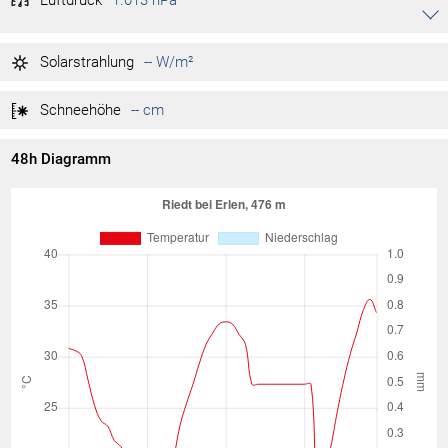
Luftdruck
1.013 hPa
Akkordeon auf-/zuklappen stimmen
1.016 hPa
Tag max.
01:25
Solarstrahlung
-- W/m²
1.013 hPa
Tag min.
15:55
Schneehöhe
-- cm
48h Diagramm