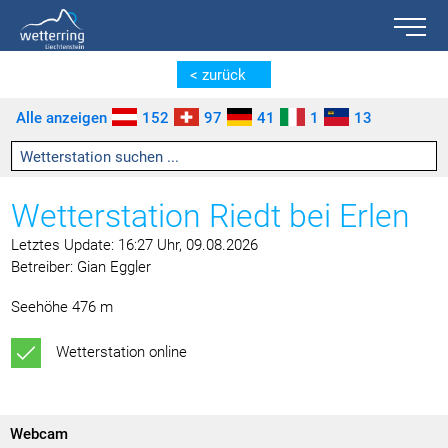
Toggle n
Zum Inhalt springen [AK + 0]
Zum linken senkrechten Seitenmenü springen [AK + 1]
Zum rechten senkrechten Seitenmenü springen [AK + 2]
Zu den Inhalten im Fußbereich springen [AK + 3]
< zurück
Alle anzeigen
152
97
41
1
13
Wetterstation Riedt bei Erlen
Letztes Update: 16:27 Uhr, 09.08.2026
Betreiber: Gian Eggler
Seehöhe 476 m
Wetterstation online
Webcam