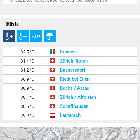
Hitliste
Bruneck
32,5 °C
Zürich Kloten
31,4 °C
Bassersdorf
31,2 °C
Riedt bei Erlen
30,9 °C
Buchs / Aarau
30,9 °C
Zürich / Affoltern
30,7 °C
Schaffhausen
30,5 °C
Lauterach
29,9 °C
Ravensburg - Weißenau
29,6 °C
Poschiavo / Robbia
29,6 °C