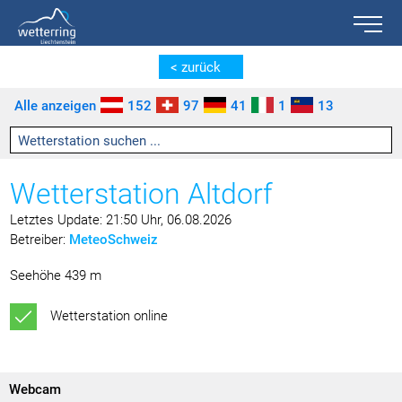
Toggle n
Zum Inhalt springen [AK + 0]
Zum linken senkrechten Seitenmenü springen [AK + 1]
Zum rechten senkrechten Seitenmenü springen [AK + 2]
Zu den Inhalten im Fußbereich springen [AK + 3]
< zurück
Alle anzeigen
152
97
41
1
13
Wetterstation Altdorf
Letztes Update: 21:50 Uhr, 06.08.2026
Betreiber:
MeteoSchweiz
Seehöhe 439 m
Wetterstation online
Webcam