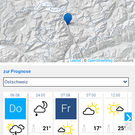
Zürich / Fluntern
29,5 °C
Egolzwil
29,4 °C
Wil
29,3 °C
Feldbach
29,3 °C
Amriswil
29,2 °C
Hallau
29,2 °C
Wädenswil
29,2 °C
Leaflet
|
©
OpenStreetMap
contributors
Cham
29,2 °C
zur Prognose
Sirnach
29,1 °C
Lochau Süd Berg
29,1 °C
Ostschweiz
Lütschbach
28,9 °C
06.08.
24:00
07.08.
07:00
12:00
Rüti
28,8 °C
Do
Fr
Lochau Zentrum
28,6 °C
Rünenberg
28,5 °C
Chur
28,4 °C
21°
17°
25°
Aadorf / Tänikon
28,4 °C