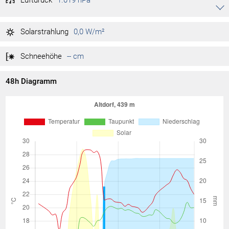
Luftdruck
1.019 hPa
Akkordeon auf-/zuklappen stimmen
1.020 hPa
Tag max.
Solarstrahlung
0,0 W/m²
1.018 hPa
Tag min.
Schneehöhe
-- cm
48h Diagramm