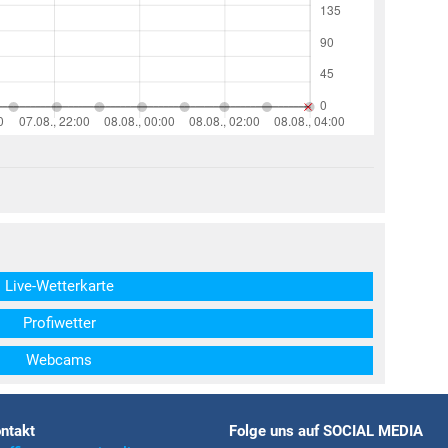
structs\SocialSharingServiceSettings]:formaly_twitter#)
Live-Wetterkarte
Profiwetter
Webcams
ntakt
Folge uns auf SOCIAL MEDIA