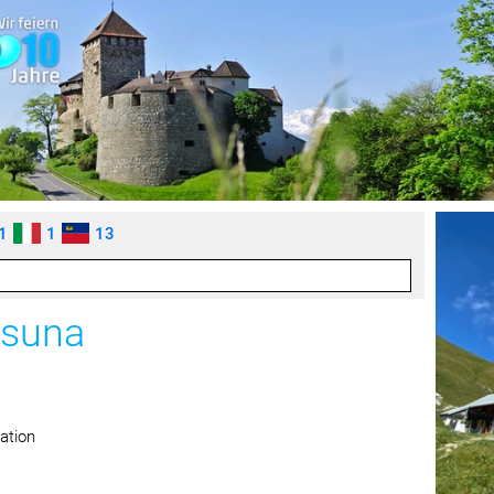
1
1
13
isuna
ation