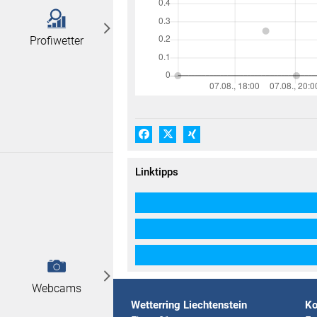
Profiwetter
Facebook
X (#[creator\plugin\share\core\
Xing
Linktipps
Webcams
Wetterring Liechtenstein
Ko