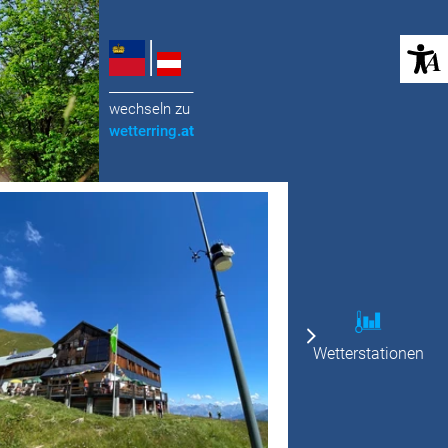
(öffnet in neuem Tab)
______________
wechseln zu
wetterring
.at
Wetterstationen