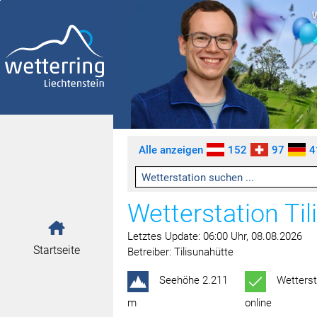
Zum Inhalt springen [AK + 0]
Zum linken senkrechten Seitenmenü springen [AK + 1]
Zum rechten senkrechten Seitenmenü springen [AK + 2]
Zu den Inhalten im Fußbereich springen [AK + 3]
Alle anzeigen
152
97
4
Wetterstation Til
Letztes Update: 06:00 Uhr, 08.08.2026
Startseite
Betreiber: Tilisunahütte
Seehöhe 2.211
Wetterst
m
online