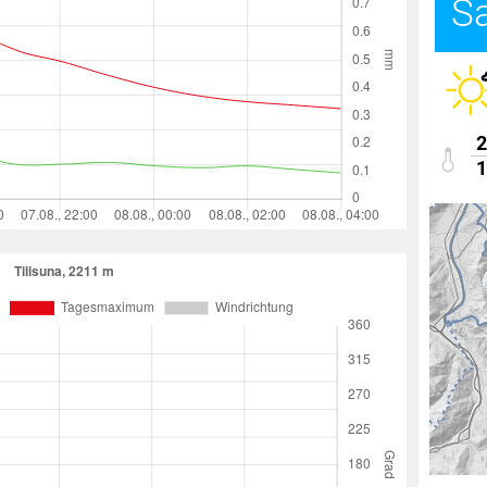
S
2
1