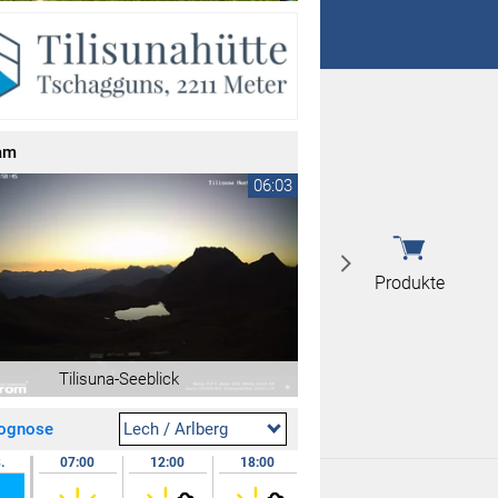
 nicht überein
 nicht überein
am
06:03
Produkte
Tilisuna-Seeblick
rognose
Lech / Arlberg
.
07:00
12:00
18:00
24:00
09.08.