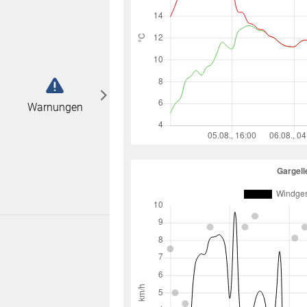
abonnieren
n
Warnungen