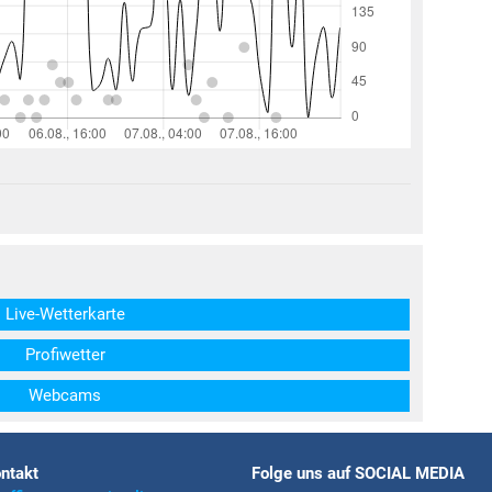
structs\SocialSharingServiceSettings]:formaly_twitter#)
Live-Wetterkarte
Profiwetter
Webcams
ntakt
Folge uns auf SOCIAL MEDIA