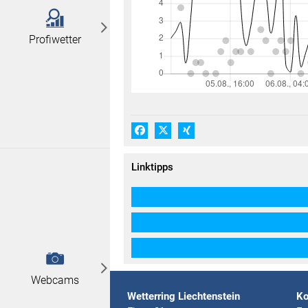
Profiwetter
Facebook
X (#[creator\plugin\share\core\
Xing
Linktipps
Webcams
Wetterring Liechtenstein
Ko