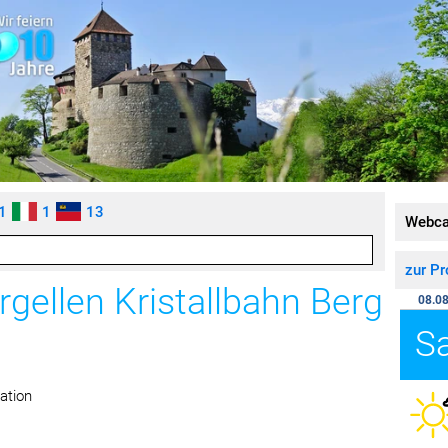
1
1
13
Webc
zur P
rgellen Kristallbahn Berg
08.08
S
ation