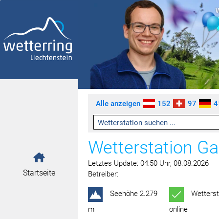
Zum Inhalt springen [AK + 0]
Zum linken senkrechten Seitenmenü springen [AK + 1]
Zum rechten senkrechten Seitenmenü springen [AK + 2]
Zu den Inhalten im Fußbereich springen [AK + 3]
Alle anzeigen
152
97
4
Wetterstation Ga
Letztes Update: 04:50 Uhr, 08.08.2026
Startseite
Betreiber:
Seehöhe 2.279
Wetterst
m
online