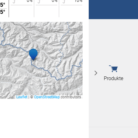
0%
0%
10%
0%
5°
27°
 nicht überein
5°
17°
 nicht überein
Produkte
Leaflet
|
©
OpenStreetMap
contributors