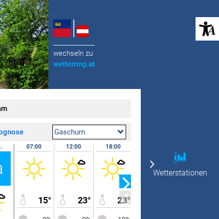
(öffnet in neuem Tab)
______________
wechseln zu
wetterring
.at
am
rognose
Gaschurn
.
07:00
12:00
18:00
24:00
09.08.
a
So
Wetterstationen
15°
23°
23°
19°