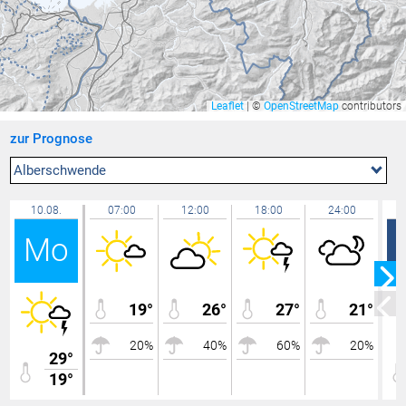
Salen Reutenen
24,0 °C
Lochau Zentrum
24,0 °C
Dornbirn Karren
23,8 °C
Altach
23,7 °C
Leaflet
|
©
OpenStreetMap
contributors
Balzers Oksaboda
23,7 °C
zur Prognose
Lägern
23,7 °C
Mäder Zentrum
23,7 °C
Alberschwende
Lütschbach
23,6 °C
10.08.
07:00
12:00
18:00
24:00
Gersau
23,6 °C
Mo
Zürich / Fluntern
23,5 °C
Feldkirch Altenstadt Feuerwehr
23,4 °C
Feldbach
23,4 °C
19°
26°
27°
21°
Bad Ragaz
23,4 °C
20%
40%
60%
20%
Rüti
23,4 °C
29°
19°
Feldkirch - Altenstadt Nägeler
23,4 °C
Bregenz Süd
23,3 °C