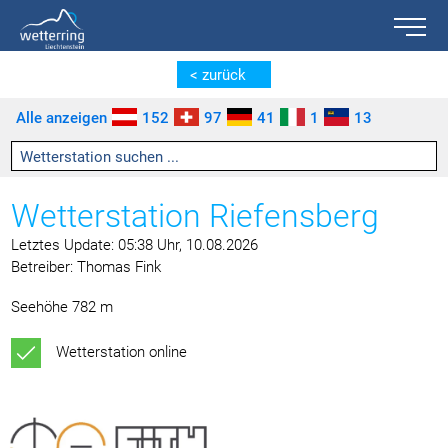
Toggle n
Zum Inhalt springen [AK + 0]
Zum linken senkrechten Seitenmenü springen [AK + 1]
Zum rechten senkrechten Seitenmenü springen [AK + 2]
Zu den Inhalten im Fußbereich springen [AK + 3]
< zurück
Alle anzeigen
152
97
41
1
13
Wetterstation Riefensberg
Letztes Update: 05:38 Uhr, 10.08.2026
Betreiber: Thomas Fink
Seehöhe 782 m
Wetterstation online