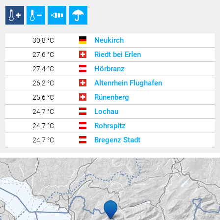
Neukirch
30,8 °C
Riedt bei Erlen
27,6 °C
Hörbranz
27,4 °C
Altenrhein Flughafen
26,2 °C
Rünenberg
25,6 °C
Lochau
24,7 °C
Rohrspitz
24,7 °C
Bregenz Stadt
24,7 °C
Lochau Süd Berg
24,6 °C
Berneck
24,5 °C
Lochau - Nord
24,5 °C
St. Gallen
24,2 °C
Bregenz Mehrerau
24,0 °C