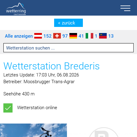
Toggle n
Zum Inhalt springen [AK + 0]
Zum linken senkrechten Seitenmenü springen [AK + 1]
Zum rechten senkrechten Seitenmenü springen [AK + 2]
Zu den Inhalten im Fußbereich springen [AK + 3]
< zurück
Alle anzeigen
152
97
41
1
13
Wetterstation Brederis
Letztes Update: 17:03 Uhr, 06.08.2026
Betreiber: Moosbrugger Trans-Agrar
Seehöhe 430 m
Wetterstation online