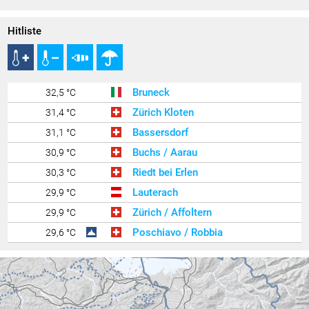
Hitliste
Bruneck
32,5 °C
Zürich Kloten
31,4 °C
Bassersdorf
31,1 °C
Buchs / Aarau
30,9 °C
Riedt bei Erlen
30,3 °C
Lauterach
29,9 °C
Zürich / Affoltern
29,9 °C
Poschiavo / Robbia
29,6 °C
Ravensburg - Weißenau
29,5 °C
Zürich / Fluntern
29,5 °C
Schaffhausen
29,4 °C