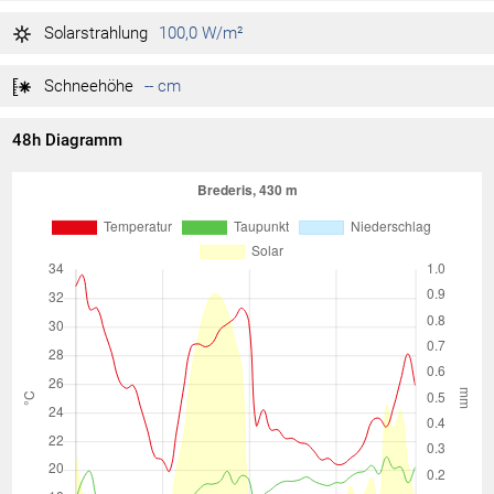
1.020 hPa
Tag max.
12:58
Solarstrahlung
100,0 W/m²
1.018 hPa
Tag min.
00:09
Schneehöhe
-- cm
48h Diagramm