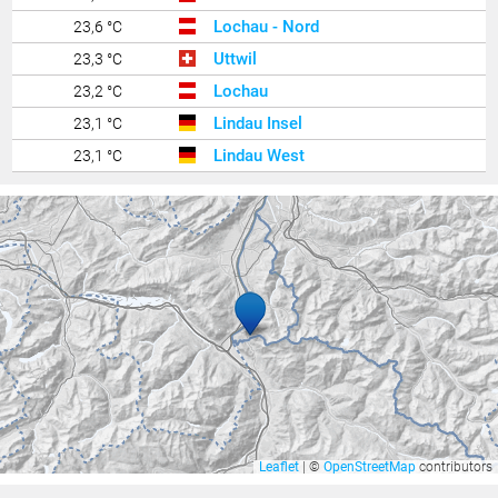
Lochau - Nord
23,6 °C
Uttwil
23,3 °C
Lochau
23,2 °C
Lindau Insel
23,1 °C
Lindau West
23,1 °C
Wolfurt
23,1 °C
Schaffhausen
23,0 °C
Lochau Süd Berg
22,9 °C
Lustenau
22,8 °C
Buchs / Aarau
22,8 °C
Bregenz Mehrerau
22,6 °C
Feldkirch Kapf
22,6 °C
Zürich / Affoltern
22,6 °C
Zürich Kloten
22,5 °C
Leaflet
|
©
OpenStreetMap
contributors
Kressbronn
22,4 °C