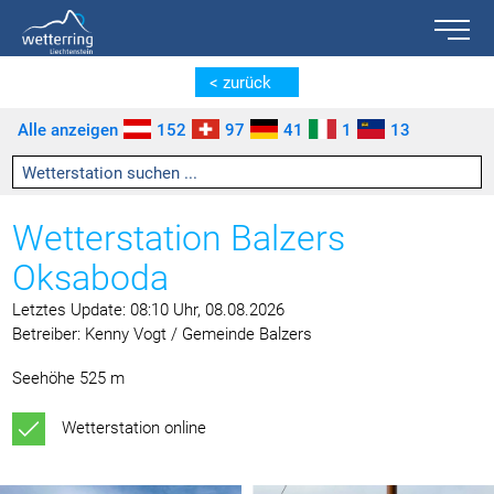
Toggle n
Zum Inhalt springen [AK + 0]
Zum linken senkrechten Seitenmenü springen [AK + 1]
Zum rechten senkrechten Seitenmenü springen [AK + 2]
Zu den Inhalten im Fußbereich springen [AK + 3]
< zurück
Alle anzeigen
152
97
41
1
13
Wetterstation Balzers
Oksaboda
Letztes Update: 08:10 Uhr, 08.08.2026
Betreiber: Kenny Vogt / Gemeinde Balzers
Seehöhe 525 m
Wetterstation online