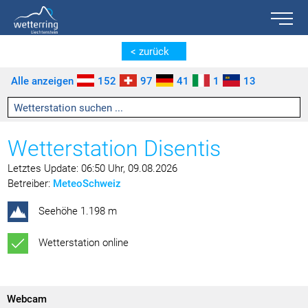
Toggle n
Zum Inhalt springen [AK + 0]
Zum linken senkrechten Seitenmenü springen [AK + 1]
Zum rechten senkrechten Seitenmenü springen [AK + 2]
Zu den Inhalten im Fußbereich springen [AK + 3]
< zurück
Alle anzeigen
152
97
41
1
13
Wetterstation Disentis
Letztes Update: 06:50 Uhr, 09.08.2026
Betreiber:
MeteoSchweiz
Seehöhe 1.198 m
Wetterstation online
Webcam