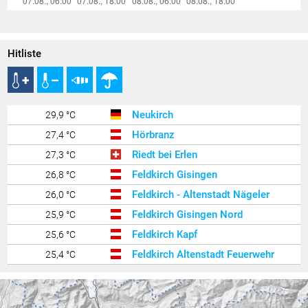
Hitliste
Neukirch
29,9 °C
Hörbranz
27,4 °C
Riedt bei Erlen
27,3 °C
Feldkirch Gisingen
26,8 °C
Feldkirch - Altenstadt Nägeler
26,0 °C
Feldkirch Gisingen Nord
25,9 °C
Feldkirch Kapf
25,6 °C
Feldkirch Altenstadt Feuerwehr
25,4 °C
Rankweil Brederis
25,3 °C
Feldkirch Nofels Bittweg
25,1 °C