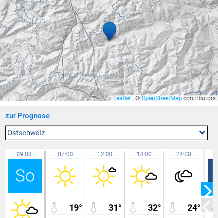
Rünenberg
24,9 °C
Lachen / Galgenen
24,8 °C
Feldkirch Nofels Nord
24,7 °C
Mühlehorn / Walensee
24,6 °C
Lauterach
24,6 °C
Mäder Zentrum
24,6 °C
Feldkirch - Runa ZAMG
24,6 °C
Leaflet
|
©
OpenStreetMap
contributors
Lindau Insel
24,4 °C
zur Prognose
Hohenems-Werkhof
24,4 °C
Wolfurt
24,4 °C
Ostschweiz
Kressbronn
24,3 °C
09.08.
07:00
12:00
18:00
24:00
Vaduz
24,3 °C
So
Gersau
24,3 °C
Sargans
24,1 °C
Lägern
24,1 °C
19°
31°
32°
24°
Götzis - Unteres Kirla
24,1 °C