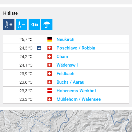
Hitliste
Neukirch
26,7 °C
Poschiavo / Robbia
24,3 °C
Cham
24,2 °C
Wädenswil
24,1 °C
Feldbach
23,9 °C
Buchs / Aarau
23,6 °C
Hohenems-Werkhof
23,3 °C
Mühlehorn / Walensee
23,3 °C
Altach
23,2 °C
Klaus
23,2 °C
Wolfurt
23,1 °C