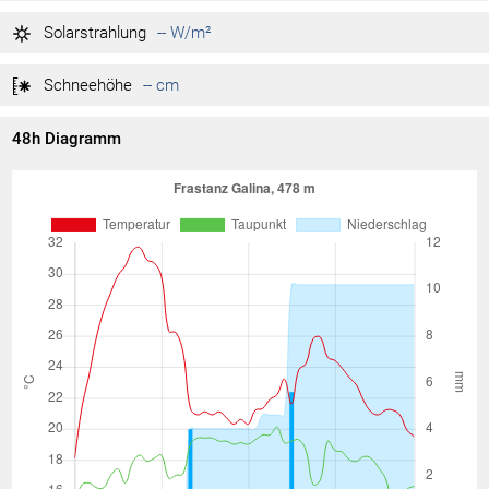
1.021 hPa
Tag max.
03:03
Solarstrahlung
-- W/m²
1.020 hPa
Tag min.
00:26
Schneehöhe
-- cm
48h Diagramm