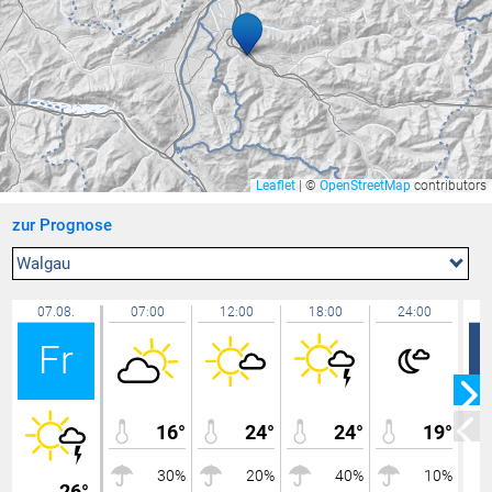
Zürich / Affoltern
23,0 °C
Lachen / Galgenen
23,0 °C
Riedt bei Erlen
22,9 °C
Feldkirch Gisingen
22,9 °C
Bregenz Mehrerau
22,8 °C
Widnau
22,8 °C
Leaflet
|
©
OpenStreetMap
contributors
Götzis
22,8 °C
zur Prognose
Hohenems-Ermenbach
22,8 °C
Schaffhausen
22,8 °C
Walgau
Mäder Zentrum
22,8 °C
07.08.
07:00
12:00
18:00
24:00
Lochau Süd Berg
22,7 °C
Fr
Rüti
22,7 °C
Weiler
22,7 °C
Bregenz Süd
22,6 °C
16°
24°
24°
19°
Bassersdorf
22,6 °C
30%
20%
40%
10%
Gersau
22,6 °C
26°