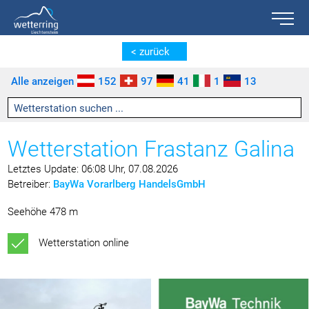
Toggle n
Zum Inhalt springen [AK + 0]
Zum linken senkrechten Seitenmenü springen [AK + 1]
Zum rechten senkrechten Seitenmenü springen [AK + 2]
Zu den Inhalten im Fußbereich springen [AK + 3]
< zurück
Alle anzeigen
152
97
41
1
13
Wetterstation Frastanz Galina
Letztes Update: 06:08 Uhr, 07.08.2026
Betreiber:
BayWa Vorarlberg HandelsGmbH
Seehöhe 478 m
Wetterstation online