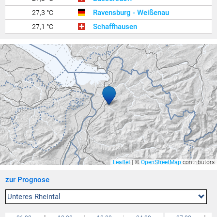
Ravensburg - Weißenau
27,3 °C
Schaffhausen
27,1 °C
Zürich / Affoltern
27,0 °C
Lauterach
26,7 °C
Güttingen
26,7 °C
Amriswil
26,6 °C
Hallau
26,6 °C
Egolzwil
26,6 °C
Sirnach
26,4 °C
Uttwil
26,4 °C
Aadorf / Tänikon
26,3 °C
Leaflet
|
©
OpenStreetMap
contributors
Zürich / Fluntern
26,2 °C
zur Prognose
Niederuzwil
26,1 °C
Höchsten
26,1 °C
Unteres Rheintal
Rünenberg
26,0 °C