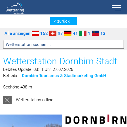
Toggle n
Zum Inhalt springen [AK + 0]
Zum linken senkrechten Seitenmenü springen [AK + 1]
Zum rechten senkrechten Seitenmenü springen [AK + 2]
Zu den Inhalten im Fußbereich springen [AK + 3]
< zurück
Alle anzeigen
152
97
41
1
13
Wetterstation Dornbirn Stadt
Letztes Update: 03:11 Uhr, 27.07.2026
Betreiber:
Dornbirn Tourismus & Stadtmarketing GmbH
Seehöhe 438 m
Wetterstation offline