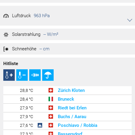
59 %
Tag min.
27.07.2026
Luftdruck
963 hPa
Akkordeon auf-/zuklappen stimmen
963 hPa
Tag max.
27.07.2026
Solarstrahlung
-- W/m²
962 hPa
Tag min.
27.07.2026
Schneehöhe
-- cm
Hitliste
Zürich Kloten
28,8 °C
Bruneck
28,4 °C
Riedt bei Erlen
27,9 °C
Buchs / Aarau
27,9 °C
Poschiavo / Robbia
27,6 °C
Bassersdorf
27,3 °C