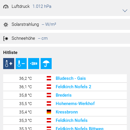
Luftdruck
1.012 hPa
Akkordeon auf-/zuklappen stimmen
1.013 hPa
Tag max.
24.02.2026
Solarstrahlung
-- W/m²
1.012 hPa
Tag min.
24.02.2026
Schneehöhe
-- cm
Hitliste
Bludesch - Gais
36,2 °C
Feldkirch Nofels 2
36,1 °C
Brederis
35,8 °C
Hohenems-Werkhof
35,5 °C
Kressbronn
35,4 °C
Feldkirch Nofels
35,3 °C
Feldkirch Nofels Bittweg
35,3 °C