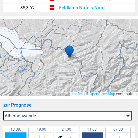
Feldkirch Nofels Nord
35,3 °C
Lochau Zentrum
35,3 °C
Lochau
35,2 °C
Altach
35,1 °C
Bludenz ZAMG
35,1 °C
Feldkirch Kapf
35,0 °C
Lochau Süd Berg
34,9 °C
Nenzing Walgaubad
34,8 °C
Balzers Oksaboda
34,8 °C
Mauren
34,8 °C
Leaflet
|
©
OpenStreetMap
contributors
Gamprin
34,7 °C
zur Prognose
Triesen Langgasse
34,7 °C
Feldkirch Gisingen
34,7 °C
Alberschwende
Lauterach
34,5 °C
10.08.
18:00
24:00
11.08.
07:00
Berneck
34,4 °C