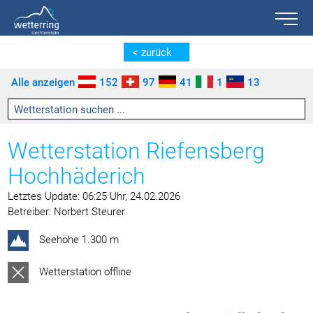
Toggle n
Zum Inhalt springen [AK + 0]
Zum linken senkrechten Seitenmenü springen [AK + 1]
Zum rechten senkrechten Seitenmenü springen [AK + 2]
Zu den Inhalten im Fußbereich springen [AK + 3]
< zurück
Alle anzeigen
152
97
41
1
13
Wetterstation Riefensberg
Hochhäderich
Letztes Update: 06:25 Uhr, 24.02.2026
Betreiber: Norbert Steurer
Seehöhe 1.300 m
Wetterstation offline