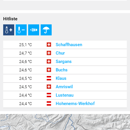
Hitliste
Schaffhausen
25,1 °C
Chur
24,7 °C
Sargans
24,6 °C
Buchs
24,6 °C
Klaus
24,5 °C
Amriswil
24,5 °C
Lustenau
24,4 °C
Hohenems-Werkhof
24,4 °C
Uttwil
24,4 °C
Brunnenfeld
24,2 °C
Zürich Kloten
24,1 °C