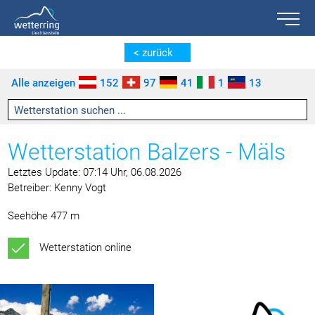
Toggle n
Zum Inhalt springen [AK + 0]
Zum linken senkrechten Seitenmenü springen [AK + 1]
Zum rechten senkrechten Seitenmenü springen [AK + 2]
Zu den Inhalten im Fußbereich springen [AK + 3]
< zurück
Alle anzeigen
152
97
41
1
13
Wetterstation Balzers - Mäls
Letztes Update: 07:14 Uhr, 06.08.2026
Betreiber: Kenny Vogt
Seehöhe 477 m
Wetterstation online