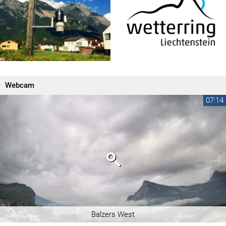
Webcam
07:14
Balzers West