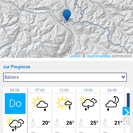
Balzers Oksaboda
24,1 °C
Bregenz Stadt
24,1 °C
Hallau
24,0 °C
Ravensburg - Weißenau
23,9 °C
Bad Ragaz
23,9 °C
Zürich / Affoltern
23,9 °C
Leaflet
|
©
OpenStreetMap
contributors
Lindau Insel
23,8 °C
zur Prognose
Rankweil Brederis
23,8 °C
Hohenems-Ermenbach
23,8 °C
Balzers
Feldkirch Nofels Bittweg
23,8 °C
06.08.
07:00
12:00
18:00
24:00
Wolfurt
23,8 °C
Do
Bregenz Mehrerau
23,7 °C
Lochau
23,7 °C
Götzis
23,7 °C
20°
26°
25°
21°
Triesen Langgasse
23,7 °C