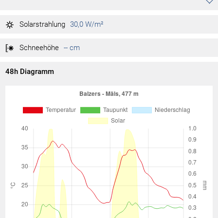
1.018 hPa
Tag max.
02:05
Solarstrahlung
30,0 W/m²
1.017 hPa
Tag min.
00:10
Schneehöhe
-- cm
48h Diagramm