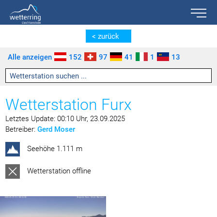
Toggle n
Zum Inhalt springen [AK + 0]
Zum linken senkrechten Seitenmenü springen [AK + 1]
Zum rechten senkrechten Seitenmenü springen [AK + 2]
Zu den Inhalten im Fußbereich springen [AK + 3]
< zurück
Alle anzeigen
152
97
41
1
13
Wetterstation Furx
Letztes Update: 00:10 Uhr, 23.09.2025
Betreiber:
Gerd Moser
Seehöhe 1.111 m
Wetterstation offline