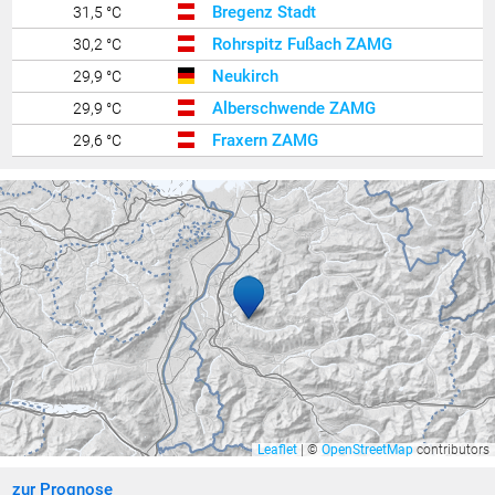
Bregenz Stadt
31,5 °C
Rohrspitz Fußach ZAMG
30,2 °C
Neukirch
29,9 °C
Alberschwende ZAMG
29,9 °C
Fraxern ZAMG
29,6 °C
Schoppernau ZAMG
29,1 °C
Brand ZAMG
28,7 °C
Sulzberg
27,9 °C
Gaschurn ZAMG
27,5 °C
Hörbranz
27,4 °C
Riedt bei Erlen
27,3 °C
Feldkirch Gisingen
26,8 °C
Langen am Arlberg
26,4 °C
Feldkirch - Altenstadt Nägeler
26,0 °C
Leaflet
|
©
OpenStreetMap
contributors
Feldkirch Gisingen Nord
25,9 °C
zur Prognose
Schröcken ZAMG
25,8 °C