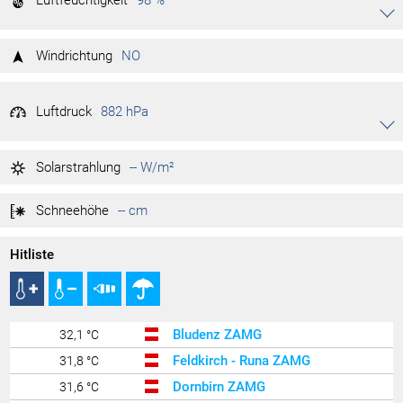
Akkordeon auf-/zuklappen stimmen
77,0 km/h
Jahr max.
03.05.2025
98 %
Tag max.
23.09.2025
Windrichtung
NO
98 %
Tag min.
23.09.2025
Luftdruck
882 hPa
Akkordeon auf-/zuklappen stimmen
882 hPa
Tag max.
23.09.2025
Solarstrahlung
-- W/m²
882 hPa
Tag min.
23.09.2025
Schneehöhe
-- cm
Hitliste
Bludenz ZAMG
32,1 °C
Feldkirch - Runa ZAMG
31,8 °C
Dornbirn ZAMG
31,6 °C