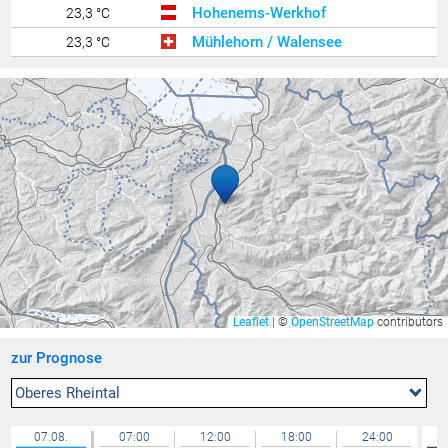
Hohenems-Werkhof
23,3 °C
Mühlehorn / Walensee
23,3 °C
Altach
23,2 °C
Klaus
23,2 °C
Wolfurt
23,1 °C
Zürich / Affoltern
23,0 °C
Lachen / Galgenen
23,0 °C
Riedt bei Erlen
22,9 °C
Feldkirch Gisingen
22,9 °C
Bregenz Mehrerau
22,8 °C
Widnau
22,8 °C
Leaflet
|
©
OpenStreetMap
contributors
Götzis
22,8 °C
zur Prognose
Hohenems-Ermenbach
22,8 °C
Schaffhausen
22,8 °C
Oberes Rheintal
Mäder Zentrum
22,8 °C
07.08.
07:00
12:00
18:00
24:00