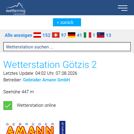
Toggle n
Zum Inhalt springen [AK + 0]
Zum linken senkrechten Seitenmenü springen [AK + 1]
Zum rechten senkrechten Seitenmenü springen [AK + 2]
Zu den Inhalten im Fußbereich springen [AK + 3]
< zurück
Alle anzeigen
152
97
41
1
13
Wetterstation Götzis 2
Letztes Update: 04:02 Uhr, 07.08.2026
Betreiber:
Gebrüder Amann GmbH
Seehöhe 447 m
Wetterstation online