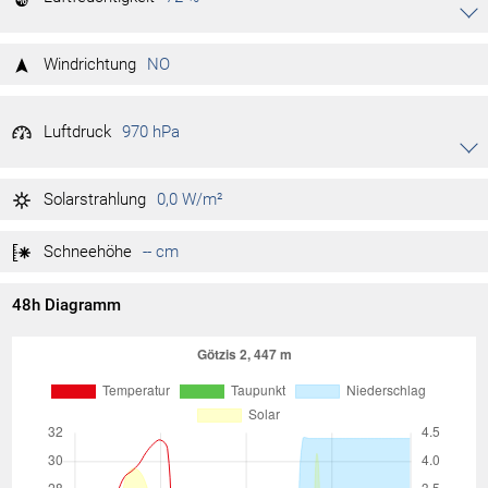
Akkordeon auf-/zuklappen stimmen
83,7 km/h
Jahr max.
19.06.2026
81 %
Tag max.
01:41
Windrichtung
NO
72 %
Tag min.
04:01
Luftdruck
970 hPa
Akkordeon auf-/zuklappen stimmen
970 hPa
Tag max.
02:22
Solarstrahlung
0,0 W/m²
969 hPa
Tag min.
00:03
Schneehöhe
-- cm
48h Diagramm