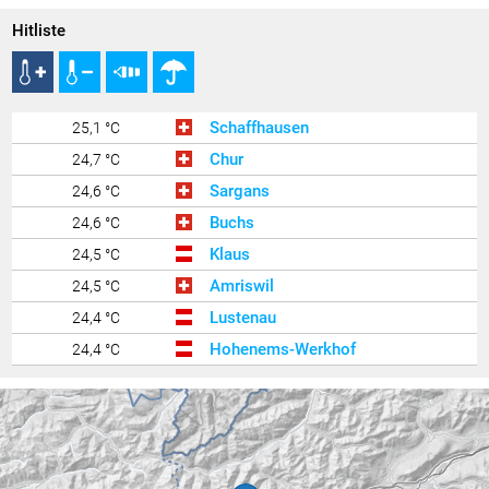
Hitliste
Schaffhausen
25,1 °C
Chur
24,7 °C
Sargans
24,6 °C
Buchs
24,6 °C
Klaus
24,5 °C
Amriswil
24,5 °C
Lustenau
24,4 °C
Hohenems-Werkhof
24,4 °C
Uttwil
24,4 °C
Brunnenfeld
24,2 °C
Zürich Kloten
24,1 °C
Balzers Oksaboda
24,1 °C