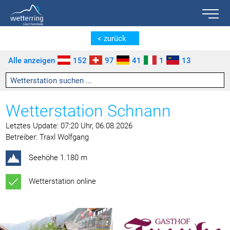
Toggle n
Zum Inhalt springen [AK + 0]
Zum linken senkrechten Seitenmenü springen [AK + 1]
Zum rechten senkrechten Seitenmenü springen [AK + 2]
Zu den Inhalten im Fußbereich springen [AK + 3]
< zurück
Alle anzeigen
152
97
41
1
13
Wetterstation Schnann
Letztes Update: 07:20 Uhr, 06.08.2026
Betreiber: Traxl Wolfgang
Seehöhe 1.180 m
Wetterstation online