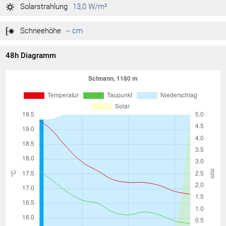
1.016 hPa
Tag max.
00:50
Solarstrahlung
13,0 W/m²
1.014 hPa
Tag min.
07:15
Schneehöhe
-- cm
48h Diagramm