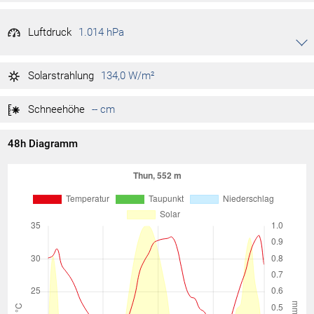
Luftdruck
1.014 hPa
Akkordeon auf-/zuklappen stimmen
1.020 hPa
Tag max.
02:02
Solarstrahlung
134,0 W/m²
1.012 hPa
Tag min.
14:01
Schneehöhe
-- cm
48h Diagramm