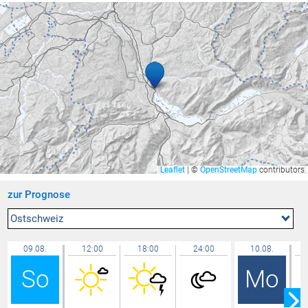
Rüti
36,0 °C
Feldkirch Nofels Nord
35,9 °C
Riedt bei Erlen
35,7 °C
Feldkirch Kapf
35,7 °C
Mels
35,6 °C
Gamprin
35,5 °C
Seewis Schmitten
35,5 °C
Feldkirch Gisingen
35,4 °C
Leaflet
|
©
OpenStreetMap
contributors
Mauren
35,4 °C
zur Prognose
Bassersdorf
35,3 °C
Zürich / Affoltern
35,3 °C
Ostschweiz
Düns
35,3 °C
09.08.
12:00
18:00
24:00
10.08.
Buchs / Aarau
35,3 °C
So
Mo
Lütschbach
35,1 °C
Niederuzwil
35,1 °C