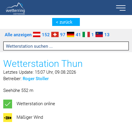
Toggle n
Zum Inhalt springen [AK + 0]
Zum linken senkrechten Seitenmenü springen [AK + 1]
Zum rechten senkrechten Seitenmenü springen [AK + 2]
Zu den Inhalten im Fußbereich springen [AK + 3]
< zurück
Alle anzeigen
152
97
41
1
13
Wetterstation Thun
Letztes Update: 15:07 Uhr, 09.08.2026
Betreiber:
Roger Stoller
Seehöhe 552 m
Wetterstation online
Mäßiger Wind