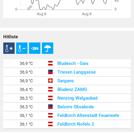
Hitliste
Bludesch - Gais
36,9 °C
Triesen Langgasse
36,9 °C
Sargans
36,9 °C
Bludenz ZAMG
36,4 °C
Nenzing Walgaubad
36,3 °C
Balzers Oksaboda
36,3 °C
Feldkirch Altenstadt Feuerwehr
36,1 °C
Feldkirch Nofels 2
36,1 °C
Feldkirch Nofels Bittweg
36,1 °C