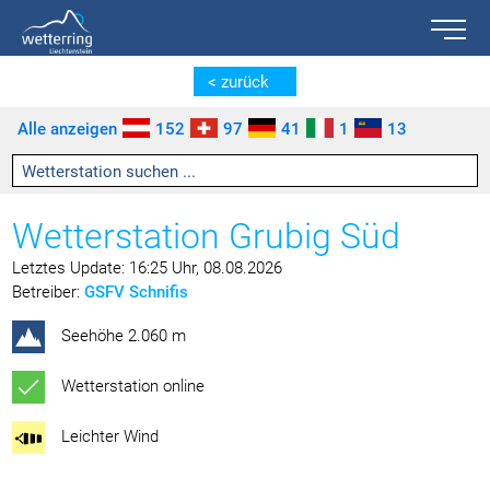
Toggle n
Zum Inhalt springen [AK + 0]
Zum linken senkrechten Seitenmenü springen [AK + 1]
Zum rechten senkrechten Seitenmenü springen [AK + 2]
Zu den Inhalten im Fußbereich springen [AK + 3]
< zurück
Alle anzeigen
152
97
41
1
13
Wetterstation Grubig Süd
Letztes Update: 16:25 Uhr, 08.08.2026
Betreiber:
GSFV Schnifis
Seehöhe 2.060 m
Wetterstation online
Leichter Wind