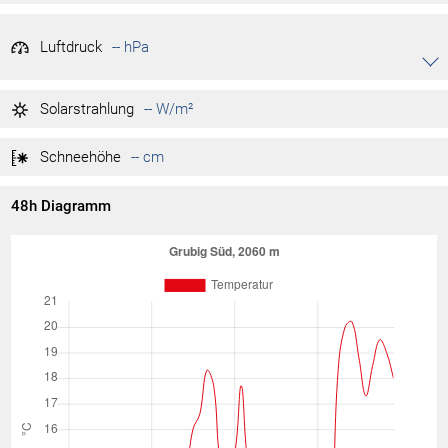
Luftdruck
-- hPa
Akkordeon auf-/zuklappen stimmen
-- hPa
Tag max.
Solarstrahlung
-- W/m²
-- hPa
Tag min.
Schneehöhe
-- cm
48h Diagramm