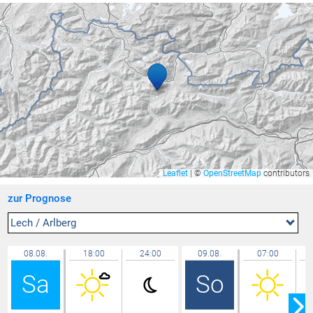
Gamprin
32,4 °C
Walenstadt ARA
32,4 °C
Balzers Oksaboda
32,4 °C
Ravensburg - Weißenau
32,4 °C
Lütschbach
32,3 °C
Bludesch - Gais
32,3 °C
Feldkirch Kapf
32,3 °C
Triesen Langgasse
32,3 °C
Leaflet
|
©
OpenStreetMap
contributors
Zürich Kloten
32,2 °C
zur Prognose
Hohenems-Werkhof
32,2 °C
Rüti
32,2 °C
Lech / Arlberg
Neukirch
32,1 °C
08.08.
18:00
24:00
09.08.
07:00
Lochau Süd Berg
32,1 °C
Sa
So
Lauterach
32,1 °C
Feldkirch Altenstadt Feuerwehr
32,0 °C