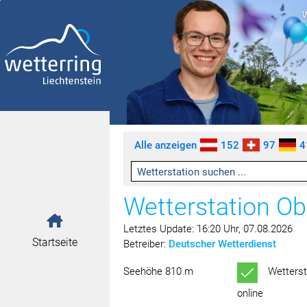
Zum Inhalt springen [AK + 0]
Zum linken senkrechten Seitenmenü springen [AK + 1]
Zum rechten senkrechten Seitenmenü springen [AK + 2]
Zu den Inhalten im Fußbereich springen [AK + 3]
Alle anzeigen
152
97
4
Wetterstation Ob
Letztes Update: 16:20 Uhr, 07.08.2026
Startseite
Betreiber:
Deutscher Wetterdienst
Seehöhe 810 m
Wetterst
online