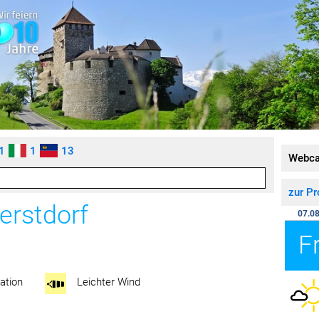
1
1
13
Webc
zur P
erstdorf
07.08
F
ation
Leichter Wind