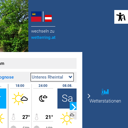
(öffnet in neuem Tab)
______________
wechseln zu
wetterring
.at
am
rognose
Unteres Rheintal
.
18:00
24:00
08.08.
07:00
12:00
r
Sa
Wetterstationen
27°
21°
16°
28°