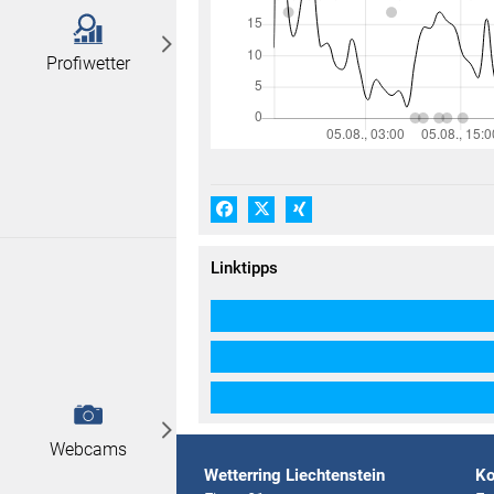
Profiwetter
Facebook
X (#[creator\plugin\share\core\
Xing
Linktipps
Webcams
Wetterring Liechtenstein
Ko