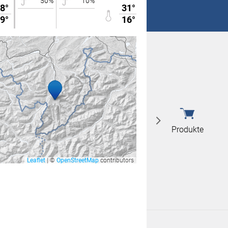
50%
10%
0%
0%
8°
31°
 nicht überein
9°
16°
 nicht überein
Produkte
Leaflet
|
©
OpenStreetMap
contributors