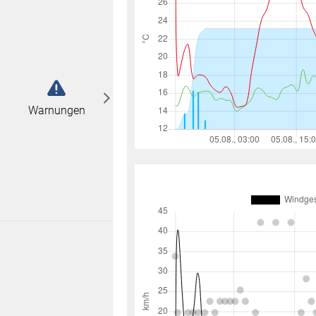
abonnieren
n
Warnungen