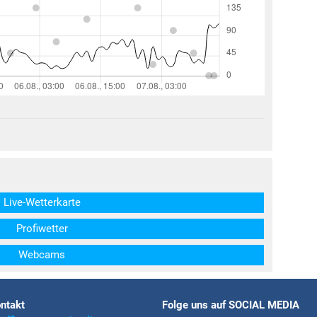
structs\SocialSharingServiceSettings]:formaly_twitter#)
Live-Wetterkarte
Profiwetter
Webcams
ntakt
Folge uns auf SOCIAL MEDIA