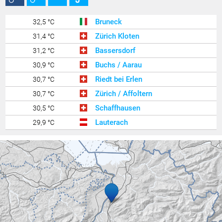
-- °C
Monat min.
-- °C
Jahr max.
Bruneck
32,5 °C
-- °C
Jahr min.
Zürich Kloten
31,4 °C
Bassersdorf
31,2 °C
Buchs / Aarau
30,9 °C
Riedt bei Erlen
30,7 °C
Zürich / Affoltern
30,7 °C
Schaffhausen
30,5 °C
Lauterach
29,9 °C
Ravensburg - Weißenau
29,6 °C
Poschiavo / Robbia
29,6 °C
Zürich / Fluntern
29,5 °C
Egolzwil
29,4 °C
Wil
29,3 °C
Feldbach
29,3 °C