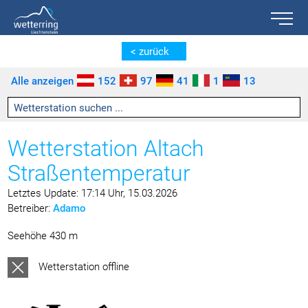
Toggle n
Zum Inhalt springen [AK + 0]
Zum linken senkrechten Seitenmenü springen [AK + 1]
Zum rechten senkrechten Seitenmenü springen [AK + 2]
Zu den Inhalten im Fußbereich springen [AK + 3]
< zurück
Alle anzeigen
152
97
41
1
13
Wetterstation Altach
Straßentemperatur
Letztes Update: 17:14 Uhr, 15.03.2026
Betreiber:
Adamo
Seehöhe 430 m
Wetterstation offline