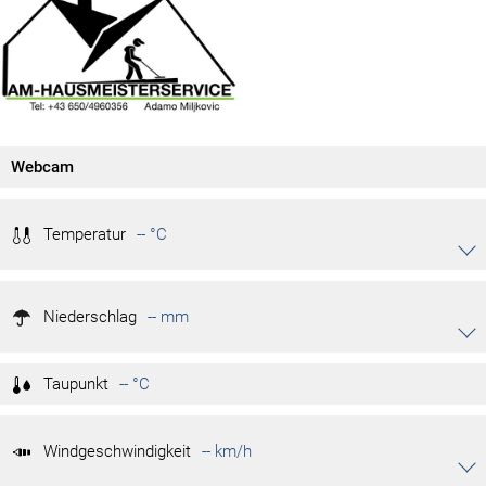
Webcam
Temperatur
-- °C
Akkordeon auf-/zuklappen stimmen
-- °C
Tag max.
Niederschlag
-- °C
-- mm
Tag min.
Akkordeon auf-/zuklappen stimmen
-- °C
Monat max.
-- °C
Monat min.
-- mm/h
Niederschlagsrate
Taupunkt
-- °C
-- °C
Jahr max.
-- mm
Monat
-- °C
Jahr min.
-- mm
Jahr
Windgeschwindigkeit
-- km/h
Akkordeon auf-/zuklappen stimmen