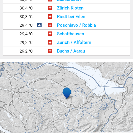
Zürich Kloten
30,4 °C
Riedt bei Erlen
30,3 °C
Poschiavo / Robbia
29,4 °C
Schaffhausen
29,4 °C
Zürich / Affoltern
29,2 °C
Buchs / Aarau
29,2 °C
Lauterach
29,0 °C
Egolzwil
28,4 °C
Feldbach
28,3 °C
Ravensburg - Weißenau
28,3 °C
Sirnach
28,2 °C
Cham
28,2 °C
Amriswil
28,1 °C
Hallau
28,0 °C
Sta. Maria, Val Müstair
28,0 °C