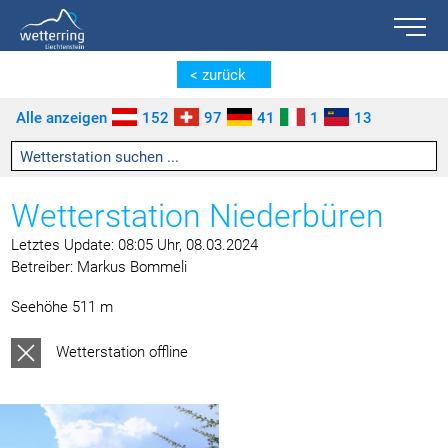
Toggle n
Zum Inhalt springen [AK + 0]
Zum linken senkrechten Seitenmenü springen [AK + 1]
Zum rechten senkrechten Seitenmenü springen [AK + 2]
Zu den Inhalten im Fußbereich springen [AK + 3]
< zurück
Alle anzeigen
152
97
41
1
13
Wetterstation Niederbüren
Letztes Update: 08:05 Uhr, 08.03.2024
Betreiber: Markus Bommeli
Seehöhe 511 m
Wetterstation offline