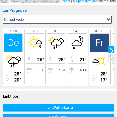
Leaflet
|
©
OpenStreetMap
contributors
Zürich / Fluntern
27,9 °C
zur Prognose
Aadorf / Tänikon
27,9 °C
Lochau Süd Berg
27,8 °C
Ostschweiz
Rüti
27,8 °C
06.08.
12:00
18:00
24:00
07.08.
Rünenberg
27,8 °C
Do
Fr
Niederuzwil
27,7 °C
Lochau Zentrum
27,6 °C
Chur
27,5 °C
26°
25°
21°
Bregenz Süd
27,4 °C
50%
60%
40%
Lochau
27,2 °C
28°
28°
20°
Wädenswil
17°
27,2 °C
Seewis Schmitten
27,2 °C
Allmannsweiler
27,2 °C
Linktipps
Bregenz Mehrerau
27,1 °C
Live-Wetterkarte
Güttingen
27,0 °C