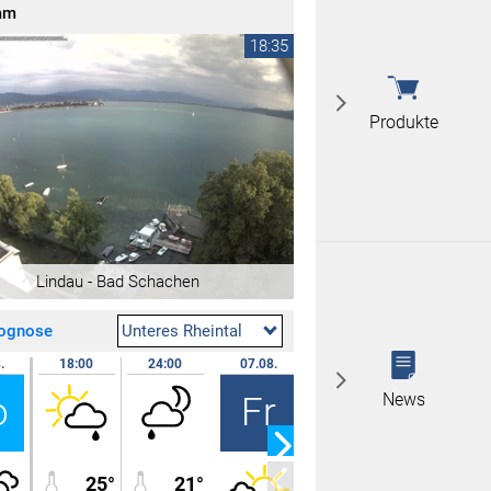
am
 nicht überein
18:35
 nicht überein
Produkte
Produkte
Wetterstatio
Lindau - Bad Schachen
Fanartikel
News
rognose
Unteres Rheintal
Live Wetterkart
Wetterstation
.
18:00
24:00
07.08.
07:00
12:00
Livedaten Föh
Exporte für We
2020
News
o
Fr
Hitliste
Wetterdaten An
Wettervideos
25°
21°
17°
25°