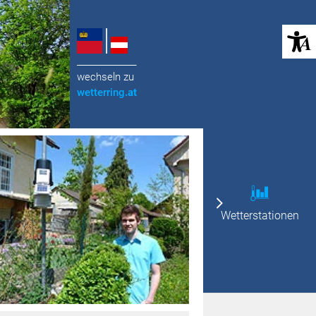
(öffnet in neuem Tab)
______________
wechseln zu
wetterring
.at
Wetterstationen