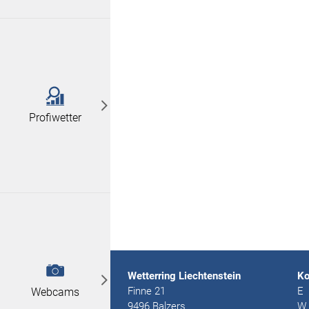
Profiwetter
Wetterring Liechtenstein
Ko
Finne 21
E
Webcams
9496 Balzers
W