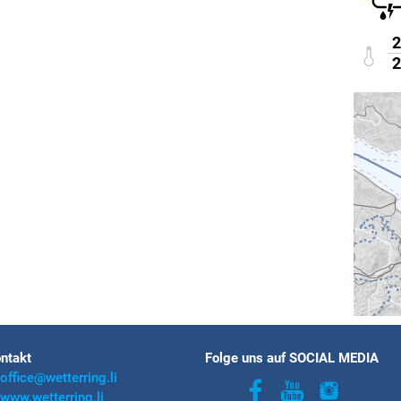
2
2
ntakt
Folge uns auf SOCIAL MEDIA
office@wetterring.li
www.wetterring.li