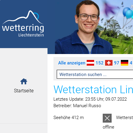
Zum Inhalt springen [AK + 0]
Zum linken senkrechten Seitenmenü springen [AK + 1]
Zum rechten senkrechten Seitenmenü springen [AK + 2]
Zu den Inhalten im Fußbereich springen [AK + 3]
Alle anzeigen
152
97
4
Wetterstation Li
Startseite
Letztes Update: 23:55 Uhr, 09.07.2022
Betreiber: Manuel Russo
Seehöhe 412 m
Wetterst
offline