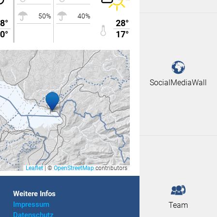
50%
40%
30%
20%
8°
28°
0°
17°
SocialMediaWall
Leaflet
|
©
OpenStreetMap
contributors
Weitere Infos
Impressum
Team
Datenschutz