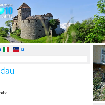
1
1
13
ndau
ation