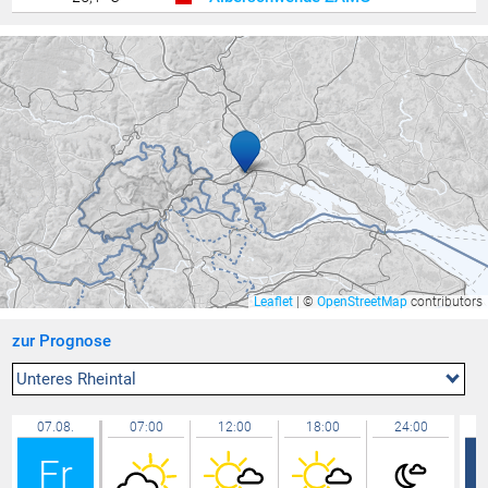
Bludenz ZAMG
25,0 °C
Poschiavo / Robbia
24,3 °C
Cham
24,2 °C
Wädenswil
24,1 °C
Feldbach
23,9 °C
Buchs / Aarau
23,5 °C
Hohenems-Werkhof
23,3 °C
Mühlehorn / Walensee
23,3 °C
Altach
23,2 °C
Leaflet
|
©
OpenStreetMap
contributors
Klaus
23,2 °C
zur Prognose
Wolfurt
23,1 °C
Zürich / Affoltern
23,0 °C
Unteres Rheintal
Riedt bei Erlen
22,9 °C
07.08.
07:00
12:00
18:00
24:00
Feldkirch Gisingen
22,9 °C
Fr
Widnau
22,8 °C