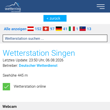
Toggle n
Zum Inhalt springen [AK + 0]
Zum linken senkrechten Seitenmenü springen [AK + 1]
Zum rechten senkrechten Seitenmenü springen [AK + 2]
Zu den Inhalten im Fußbereich springen [AK + 3]
< zurück
Alle anzeigen
152
97
41
1
13
Wetterstation Singen
Letztes Update: 23:50 Uhr, 06.08.2026
Betreiber:
Deutscher Wetterdienst
Seehöhe 445 m
Wetterstation online
Webcam