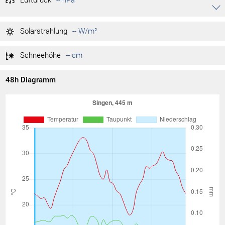
Luftdruck
-- hPa
Akkordeon auf-/zuklappen stimmen
-- hPa
Tag max.
Solarstrahlung
-- W/m²
-- hPa
Tag min.
Schneehöhe
-- cm
48h Diagramm