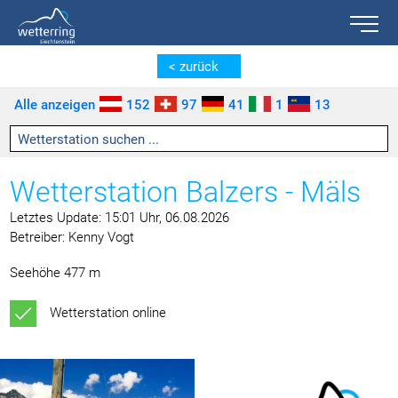
Toggle n
Zum Inhalt springen [AK + 0]
Zum linken senkrechten Seitenmenü springen [AK + 1]
Zum rechten senkrechten Seitenmenü springen [AK + 2]
Zu den Inhalten im Fußbereich springen [AK + 3]
< zurück
Alle anzeigen
152
97
41
1
13
Wetterstation Balzers - Mäls
Letztes Update: 15:01 Uhr, 06.08.2026
Betreiber: Kenny Vogt
Seehöhe 477 m
Wetterstation online