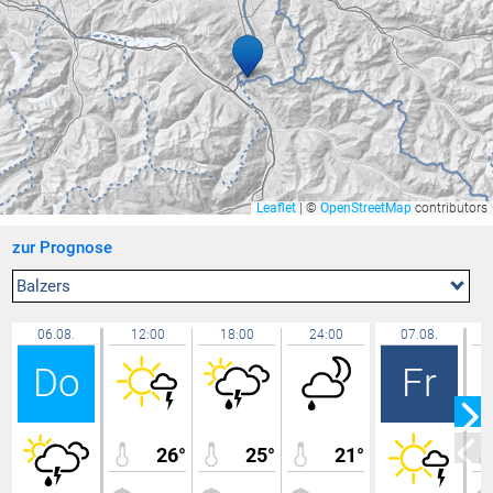
Amriswil
28,3 °C
Ravensburg - Weißenau
28,3 °C
Sirnach
28,2 °C
Lochau Süd Berg
28,2 °C
Cham
28,2 °C
Rüti
28,1 °C
Leaflet
|
©
OpenStreetMap
contributors
Hallau
28,0 °C
zur Prognose
Sta. Maria, Val Müstair
28,0 °C
Zürich / Fluntern
27,9 °C
Balzers
Aadorf / Tänikon
27,9 °C
06.08.
12:00
18:00
24:00
07.08.
Niederuzwil
27,8 °C
Do
Fr
Lochau Zentrum
27,8 °C
Rünenberg
27,8 °C
Lochau
27,6 °C
26°
25°
21°
Chur
27,5 °C