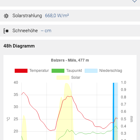
1.019 hPa
Tag max.
12:01
Solarstrahlung
668,0 W/m²
1.017 hPa
Tag min.
00:10
Schneehöhe
-- cm
48h Diagramm