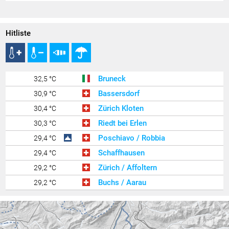
Hitliste
Bruneck
32,5 °C
Bassersdorf
30,9 °C
Zürich Kloten
30,4 °C
Riedt bei Erlen
30,3 °C
Poschiavo / Robbia
29,4 °C
Schaffhausen
29,4 °C
Zürich / Affoltern
29,2 °C
Buchs / Aarau
29,2 °C
Lauterach
29,0 °C
Egolzwil
28,4 °C
Feldbach
28,3 °C