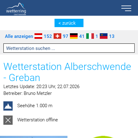
Toggle n
Zum Inhalt springen [AK + 0]
Zum linken senkrechten Seitenmenü springen [AK + 1]
Zum rechten senkrechten Seitenmenü springen [AK + 2]
Zu den Inhalten im Fußbereich springen [AK + 3]
< zurück
Alle anzeigen
152
97
41
1
13
Wetterstation Alberschwende
- Greban
Letztes Update: 20:23 Uhr, 22.07.2026
Betreiber: Bruno Metzler
Seehöhe 1.000 m
Wetterstation offline