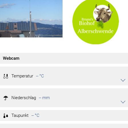
Webcam
Temperatur
-- °C
Akkordeon auf-/zuklappen stimmen
-- °C
Tag max.
Niederschlag
-- °C
-- mm
Tag min.
Akkordeon auf-/zuklappen stimmen
-- °C
Monat max.
-- °C
Monat min.
-- mm/h
Niederschlagsrate
Taupunkt
-- °C
-- °C
Jahr max.
-- mm
Monat
-- °C
Jahr min.
-- mm
Jahr