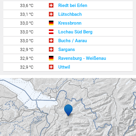
Riedt bei Erlen
33,6 °C
Lütschbach
33,1 °C
Kressbronn
33,0 °C
Lochau Süd Berg
33,0 °C
Buchs / Aarau
33,0 °C
Sargans
32,9 °C
Ravensburg - Weißenau
32,9 °C
Uttwil
32,9 °C
Egg - Gerbe
32,9 °C
Feldkirch Nofels 2
32,8 °C
Zürich Kloten
32,7 °C
Götzis - Unteres Kirla
32,7 °C
Bruneck
32,7 °C
Hohenems-Werkhof
32,6 °C
Balzers Oksaboda
32,6 °C