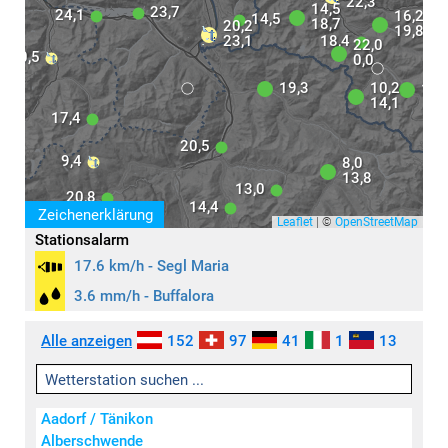
22,3
14,5
23,7
24,1
16,2
14,5
18,7
20,2
19,8
23,1
18,4
22,0
20,5
0,0
19,3
10,2
16,
14,1
17,4
20,5
9,4
8,0
13,8
13,0
20,8
14,4
Zeichenerklärung
Leaflet
|
©
OpenStreetMap
Stationsalarm
17.6 km/h - Segl Maria
3.6 mm/h - Buffalora
Aktivität
Symbole
Alle anzeigen
152
97
41
1
13
keine / wenig
leicht
mäßig
Aadorf / Tänikon
stark
Alberschwende
sehr stark