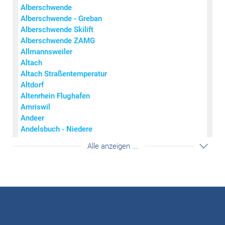
Alberschwende
extrem stark
Alberschwende - Greban
Wind
(km/h)
Regen
(mm)
Schneefall
(mm)
Alberschwende Skilift
0
0
< 7
Alberschwende ZAMG
0,1 - 2
0,1 - 0,6
7 - 14
Allmannsweiler
2,1 - 6
0,7 - 1,5
15 - 27
Altach
6,1 - 15
1,6 - 3,1
28 - 44
Altach Straßentemperatur
15,1 - 60
3,2 - 9,1
45 - 73
Altdorf
> 60
> 9,1
> 73
Altenrhein Flughafen
© Wettering Vorarlberg
Amriswil
Andeer
Andelsbuch - Niedere
Andermatt
Akkordeon auf-/zuklappe
Alle anzeigen ...
Arosa
Bad Krozingen
Bad Ragaz
Balingen-Bronnhaupten
Balzers - Mäls
Balzers Mühle
Balzers Oksaboda