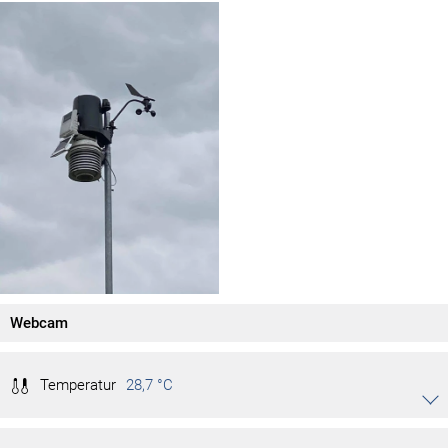
Webcam
Temperatur
28,7 °C
Akkordeon auf-/zuklappen stimmen
29,1 °C
Tag max.
14:23