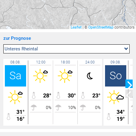
Gamprin
31,4 °C
Berneck
31,4 °C
Seewis Schmitten
31,4 °C
Leaflet
|
©
OpenStreetMap
contributors
Bludesch - Gais
31,3 °C
zur Prognose
Bassersdorf
31,3 °C
Zürich Kloten
31,2 °C
Unteres Rheintal
Chur
31,2 °C
08.08.
12:00
18:00
24:00
09.08.
Uttwil
31,2 °C
Sa
So
Amriswil
31,1 °C
Feldkirch Gisingen
31,1 °C
Ilanz
31,1 °C
28°
30°
23°
Wil
31,0 °C
0%
10%
0%
Mauren
31,0 °C
31°
34°
16°
Lütschbach
19°
30,9 °C
Feldkirch Altenstadt Feuerwehr
30,9 °C