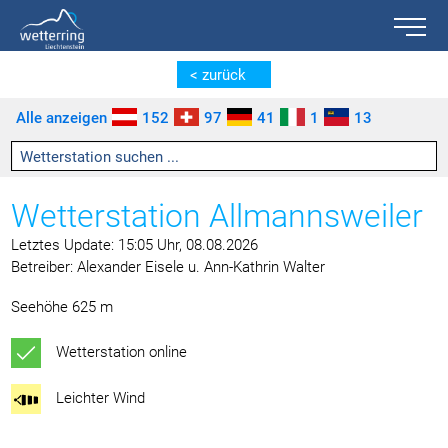
Toggle n
Zum Inhalt springen [AK + 0]
Zum linken senkrechten Seitenmenü springen [AK + 1]
Zum rechten senkrechten Seitenmenü springen [AK + 2]
Zu den Inhalten im Fußbereich springen [AK + 3]
< zurück
Alle anzeigen
152
97
41
1
13
Wetterstation Allmannsweiler
Letztes Update: 15:05 Uhr, 08.08.2026
Betreiber: Alexander Eisele u. Ann-Kathrin Walter
Seehöhe 625 m
Wetterstation online
Leichter Wind