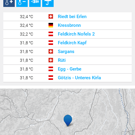
Riedt bei Erlen
32,4 °C
Kressbronn
32,4 °C
Feldkirch Nofels 2
32,2 °C
Feldkirch Kapf
31,8 °C
Sargans
31,8 °C
Rüti
31,8 °C
Egg - Gerbe
31,8 °C
Götzis - Unteres Kirla
31,8 °C
Balzers Oksaboda
31,6 °C
Ravensburg - Weißenau
31,6 °C
Feldkirch Nofels Bittweg
31,6 °C
Langenegg
31,6 °C
Feldkirch Nofels Nord
31,6 °C
Buchs / Aarau
31,6 °C