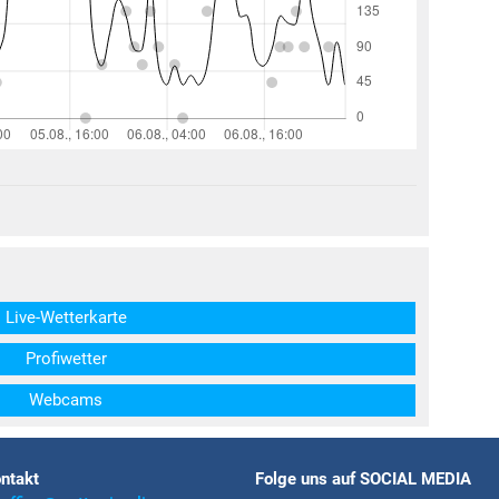
structs\SocialSharingServiceSettings]:formaly_twitter#)
Live-Wetterkarte
Profiwetter
Webcams
ntakt
Folge uns auf SOCIAL MEDIA