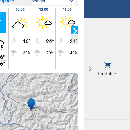
rognose
Walgau
 nicht überein
.
07:00
12:00
18:00
24:00
08.08.
r
Sa
 nicht überein
16°
24°
24°
19°
30%
20%
40%
10%
6°
30°
6°
16°
Produkte
Produkte