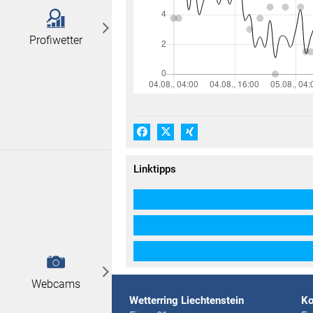
Profiwetter
Facebook
X (#[creator\plugin\share\core\
Xing
Linktipps
Webcams
Wetterring Liechtenstein
Ko