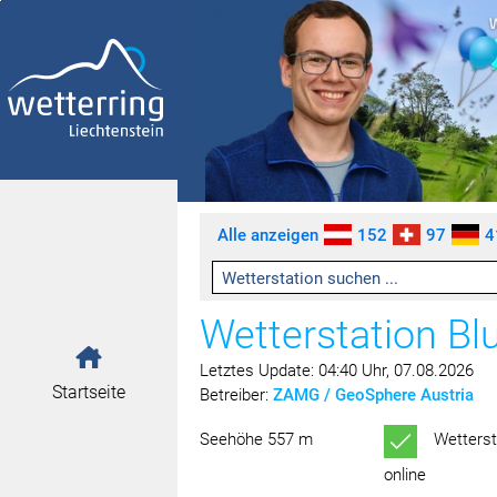
Zum Inhalt springen [AK + 0]
Zum linken senkrechten Seitenmenü springen [AK + 1]
Zum rechten senkrechten Seitenmenü springen [AK + 2]
Zu den Inhalten im Fußbereich springen [AK + 3]
Alle anzeigen
152
97
4
Wetterstation B
Letztes Update: 04:40 Uhr, 07.08.2026
Startseite
Betreiber:
ZAMG / GeoSphere Austria
Seehöhe 557 m
Wetterst
online