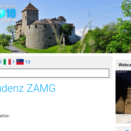
1
1
13
Webc
ludenz ZAMG
ation