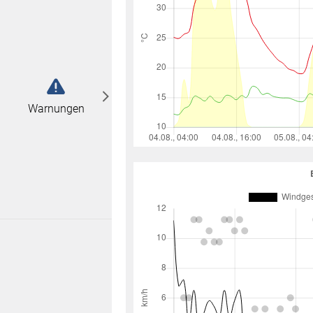
abonnieren
n
Warnungen