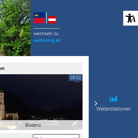
(öffnet in neuem Tab)
______________
wechseln zu
wetterring
.at
am
05:02
Wetterstationen
Bludenz